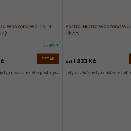
tta Weekend Warrior II
Postroj Hurtta Weekend Warr
ědý
lilkový
Skladem
DETAIL
Kč
1 233 Kč
od
 typ nastavitelného postroje...
Léty osvědčený typ nastavitelného 