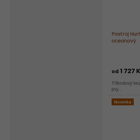
Postroj Hu
oceanový
1 727 
od
Tříbodový bez
psy...
Novinka