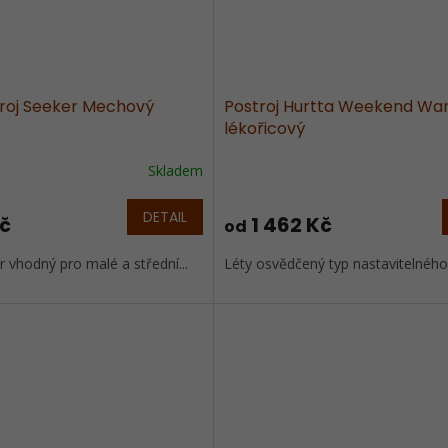
troj Seeker Mechový
Postroj Hurtta Weekend Warr
lékořicový
Skladem
DETAIL
Kč
1 462 Kč
od
 vhodný pro malé a střední...
Léty osvědčený typ nastavitelného 