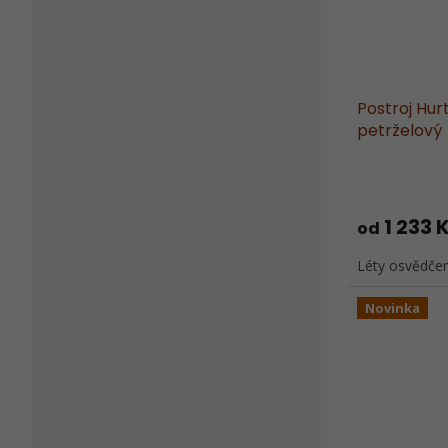
Postroj Hur
petrželový
1 233 
od
Léty osvědčený
Novinka