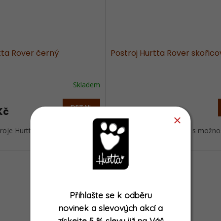
tta Rover černý
Postroj Hurtta Rover skořico
Skladem
DETAIL
Kč
1 460 Kč
od
roje Hurtta s možností
Nový typ postroje Hurtta s možno
nastavení...
Novinka
Přihlašte se k odběru
novinek a slevových akcí
a
získejte
5 % slevu již na Váš