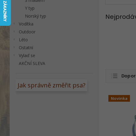
S madlem
a
Y typ
n
Nejprodá
Norský typ
e
Vodítka
l
Outdoor
Léto
Ostatní
Vylaď se
AKČNÍ SLEVA
Ř
Dopor
a
z
Jak správně změřit psa?
Nejlev
e
V
n
Nejdra
Novinka
ý
í
p
Nejpr
p
i
r
Abece
s
o
p
d
r