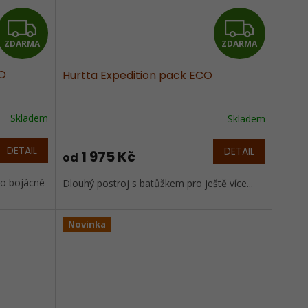
Z
Z
ZDARMA
ZDARMA
D
D
CO
Hurtta Expedition pack ECO
A
A
R
R
Skladem
Skladem
M
M
DETAIL
DETAIL
1 975 Kč
od
A
A
ro bojácné
Dlouhý postroj s batůžkem pro ještě více...
Novinka