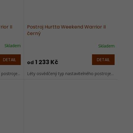
ior II
Postroj Hurtta Weekend Warrior II
černý
Skladem
Skladem
DETAIL
DETAIL
1 233 Kč
od
postroje...
Léty osvědčený typ nastavitelného postroje...