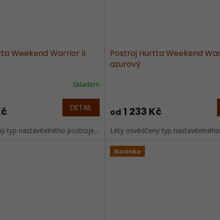
tta Weekend Warrior II
Postroj Hurtta Weekend Warr
azurový
Skladem
DETAIL
Kč
1 233 Kč
od
 typ nastavitelného postroje...
Léty osvědčený typ nastavitelného 
Novinka