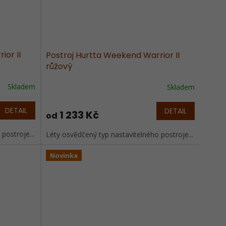
ior II
Postroj Hurtta Weekend Warrior II
růžový
Skladem
Skladem
DETAIL
DETAIL
1 233 Kč
od
postroje...
Léty osvědčený typ nastavitelného postroje...
Novinka