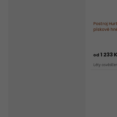
Postroj Hur
pískově hn
1 233 
od
Léty osvědčený