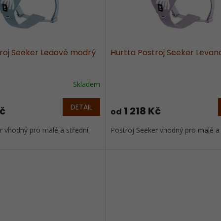
troj Seeker Ledově modrý
Hurtta Postroj Seeker Levan
Skladem
DETAIL
Kč
1 218 Kč
od
r vhodný pro malé a střední
Postroj Seeker vhodný pro malé a s