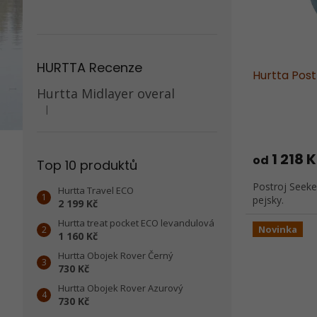
u
o
k
d
t
u
ů
k
HURTTA Recenze
t
Hurtta Pos
ů
Hurtta Midlayer overal
|
Hodnocení produktu je 5 z 5 hvězdiček.
1 218 
od
Top 10 produktů
Postroj Seeke
Hurtta Travel ECO
pejsky.
2 199 Kč
Hurtta treat pocket ECO levandulová
Novinka
1 160 Kč
Hurtta Obojek Rover Černý
730 Kč
Hurtta Obojek Rover Azurový
730 Kč