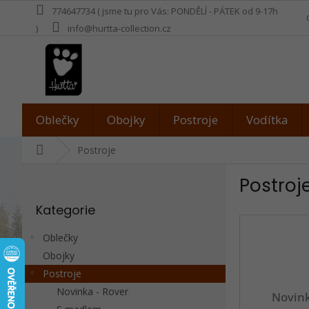
Přejít
774647734 ( jsme tu pro Vás: PONDĚLÍ - PÁTEK od 9-17h
na
)
info@hurtta-collection.cz
obsah
Oblečky
Obojky
Postroje
Vodítka
Domů
Postroje
P
Postroj
o
Přeskočit
s
Kategorie
kategorie
t
r
Oblečky
a
Obojky
n
Postroje
n
í
Novinka - Rover
Novink
p