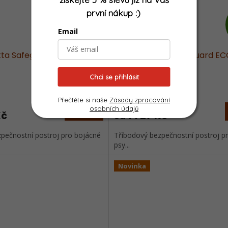
první nákup
:)
Z
Email
ZDARMA
D
rtta Safeguard ECO
Postroj Hurtta Safeguard E
A
jahodový
Chci se přihlásit
R
Skladem
Přečtěte si naše
M
Zásady zpracování
osobních údajů
DETAIL
Kč
1 727 Kč
od
A
pečnostní postroj pro bojácné
Tříbodový bezpečnostní postroj p
psy...
Novinka