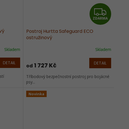
Z
ZDARMA
D
vý
Postroj Hurtta Safeguard ECO
A
ostružinový
R
Skladem
Skladem
M
DETAIL
DETAIL
1 727 Kč
od
A
stí
Tříbodový bezpečnostní postroj pro bojácné
psy...
Novinka