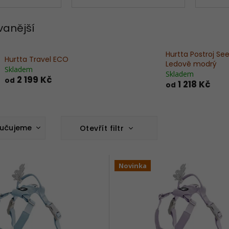
vanější
Hurtta Postroj Se
Hurtta Travel ECO
Ledově modrý
Skladem
Skladem
2 199 Kč
od
1 218 Kč
od
učujeme
Otevřít filtr
nější
žší
Novinka
odávanější
dně