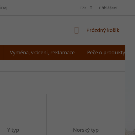
ÚDAJŮ
VÝMĚNA, VRÁCENÍ, REKLAMACE
CZK
JAK ZMĚŘIT PSA
Přihlášení
NÁKUPNÍ
Prázdný košík
KOŠÍK
Výměna, vrácení, reklamace
Péče o produkty
Y typ
Norský typ