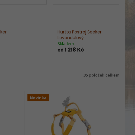
eker
Hurtta Postroj Seeker
Levandulový
Skladem
1 218 Kč
od
35
položek celkem
Novinka