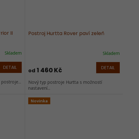
ior II
Postroj Hurtta Rover paví zeleň
Skladem
Skladem
DETAIL
DETAIL
1 460 Kč
od
postroje...
Nový typ postroje Hurtta s možností
nastavení...
Novinka