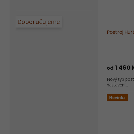
Doporučujeme
Postroj Hur
1 460 
od
Nový typ post
nastavení...
Novinka