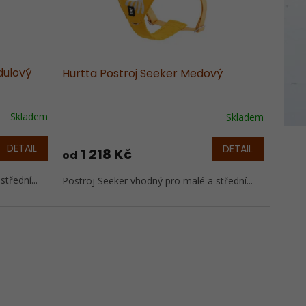
dulový
Hurtta Postroj Seeker Medový
Skladem
Skladem
DETAIL
DETAIL
1 218 Kč
od
třední...
Postroj Seeker vhodný pro malé a střední...