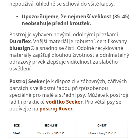
nepoužívá, úhledně se schová do všité kapsy.
Upozorňujeme, že nejmenší velikost (35–45)
neobsahuje přední kroužek.
Postroj je vybaven novými, odolnými přezkami
Duraflex
. Vnější materiál je robustní, certifikovaný
bluesign®
a snadno se čistí. Odolné recyklované
materiály zajišťují dlouhou životnost a odnímatelný
odrazový prvek zlepšuje viditelnost za slabého
osvětlení.
Postroj Seeker
je k dispozici v zábavných, zářivých
barvách s velikostní řadou přizpůsobenou
speciálně pro malé a střední psy. Můžete k postroji
ladit i praktické
vodítko Seeker
. Pro větší psy se
podívejte na
postroj Rover
.