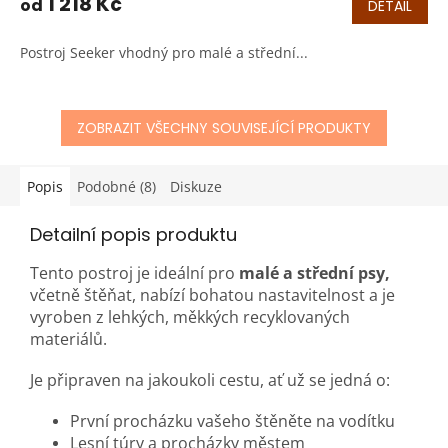
1 218 Kč
od
DETAIL
Postroj Seeker vhodný pro malé a střední...
ZOBRAZIT VŠECHNY SOUVISEJÍCÍ PRODUKTY
Popis
Podobné (8)
Diskuze
Detailní popis produktu
Tento postroj je ideální pro
malé a střední psy,
včetně štěňat, nabízí bohatou nastavitelnost a je
vyroben z lehkých, měkkých recyklovaných
materiálů.
Je připraven na jakoukoli cestu, ať už se jedná o:
První procházku vašeho štěněte na vodítku
Lesní túry a procházky městem