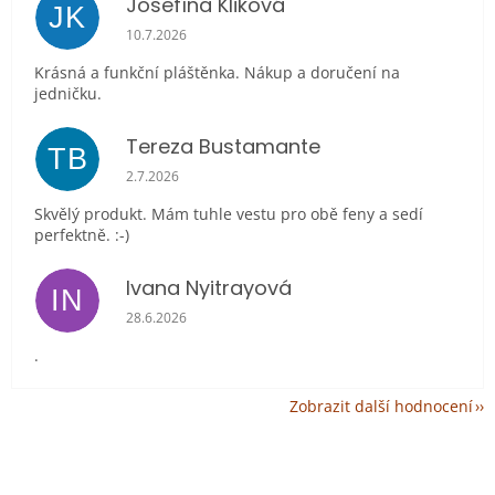
Josefína Kliková
JK
Hodnocení obchodu je 5 z 5 hvězdiček.
10.7.2026
Krásná a funkční pláštěnka. Nákup a doručení na
jedničku.
Tereza Bustamante
TB
Hodnocení obchodu je 5 z 5 hvězdiček.
2.7.2026
Skvělý produkt. Mám tuhle vestu pro obě feny a sedí
perfektně. :-)
Ivana Nyitrayová
IN
Hodnocení obchodu je 5 z 5 hvězdiček.
28.6.2026
.
Zobrazit další hodnocení
Z
á