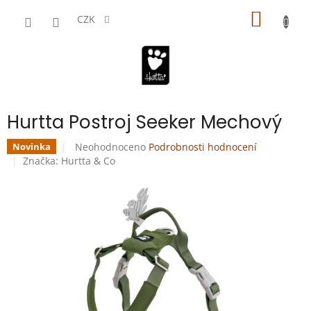
Přejít
NÁKUP
na
CZK
obsah
KOŠÍK
Hurtta Postroj Seeker Mechový
Průměrné
Neohodnoceno
Podrobnosti hodnocení
Novinka
hodnocení
Značka:
Hurtta & Co
produktu
je
0,0
z
5
hvězdiček.