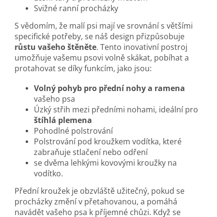
Svižné ranní procházky
S vědomím, že malí psi mají ve srovnání s většími
specifické potřeby, se náš design přizpůsobuje
růstu vašeho štěněte
. Tento inovativní postroj
umožňuje vašemu psovi volně skákat, pobíhat a
protahovat se díky funkcím, jako jsou:
Volný pohyb pro přední nohy a ramena
vašeho psa
Úzký střih mezi předními nohami, ideální pro
štíhlá plemena
Pohodlné polstrování
Polstrování pod kroužkem vodítka, které
zabraňuje stlačení nebo odření
se dvěma lehkými kovovými kroužky na
vodítko.
Přední kroužek je obzvláště užitečný, pokud se
procházky změní v přetahovanou, a pomáhá
navádět vašeho psa k příjemné chůzi. Když se