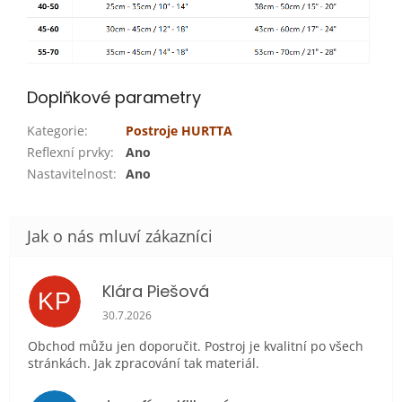
Doplňkové parametry
Kategorie
:
Postroje HURTTA
Reflexní prvky
:
Ano
Nastavitelnost
:
Ano
Klára Piešová
KP
Hodnocení obchodu je 5 z 5 hvězdiček.
30.7.2026
Obchod můžu jen doporučit. Postroj je kvalitní po všech
stránkách. Jak zpracování tak materiál.