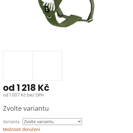
od
1 218 Kč
od
1 007 Kč
bez DPH
Měrná
Zvolte variantu
cena:
Varianta
Možnosti doručení