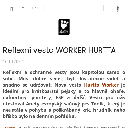
Přejít
NÁKUP
na
CZK
obsah
KOŠÍK
Reflexní vesta WORKER HURTTA
16.10.2022
Reflexní a ochranné vesty jsou kapitolou samo o
sobě. Musí dobře sedět, být dostatečně vidět a
snadno se udržovat. Nová vesta
Hurtta Worker
je
ideální pro krátkosrsté pejsky a to hlavně ohaře,
dalmatiny, pointery, ESP a další. Vestu pro nás
otestoval Anety evropský saňový pes Toník, který je
neustále v pohybu a poškrábaný krk, hrudník nebo
bříško bylo na denním pořádku.
Vesta
a její zpracování je skvělé! Vrchní materiál je