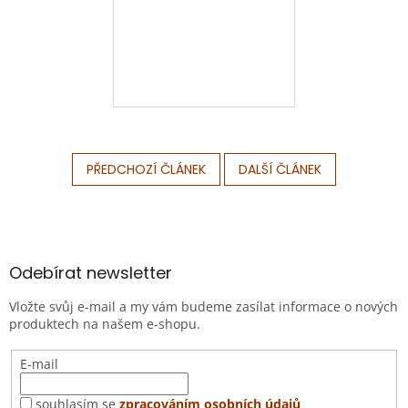
PŘEDCHOZÍ ČLÁNEK
DALŠÍ ČLÁNEK
Z
á
p
a
Odebírat newsletter
t
Vložte svůj e-mail a my vám budeme zasílat informace o nových
í
produktech na našem e-shopu.
E-mail
souhlasím se
zpracováním osobních údajů