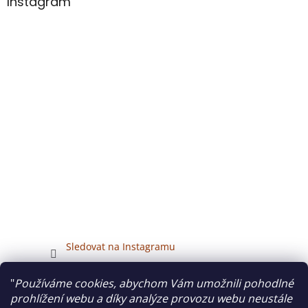
Instagram
Sledovat na Instagramu
"
Používáme cookies, abychom Vám umožnili pohodlné
Veškerý obsah tohoto webu je chráněn autorským právem.
prohlížení webu a díky analýze provozu webu neustále