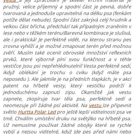
pružný, velice příjemný a spodní část je pevná, dobře
tvarovaná a jednoduše upravitelná na délku psa (fenkám
potíže dělat nebude). Spodní část zakrývá celý hrudník a
velkou část břicha, předchází tak případným zraněním v
lese nebo v těžkém terénu!
Barevná kombinace je slušivá,
ale i praktická! Je perfektně vidět, na kterou stranu pes
zrovna vyhlíží a je možné zmapovat terén před možnou
zvěří. Musím také ocenit obrovské množství reflexních
prvků, které výborně plní svou funkčnost a v téhle
vestičce jsou psi nepřehlédnutelní! Vesta perfektně sedí,
ikdyž oblékání je trochu o cviku (když máte psa
neposedu ). Ale jakmile je na předních tlapkách, je v akci
patent na hřbetě vesty, který vestičku podrží k
jednoduchému zapnutí zipu. Okamžitě jak vestu
zapnete, zkopíruje tvar těla psa, perfektně sedí a
neomezuje při žádné psí aktivitě.
Na
vestu
lze připevnit
světlo
Hurtta Polar Led
pro ještě lepší viditelnosti psa ve
tmě. Chválím umístění druku na světýlko na hřbetě psa.
Už nemusíme používat žádné obojky které se rychle
vybíjí a nejsou viditelné, když jde pes před námi nebo