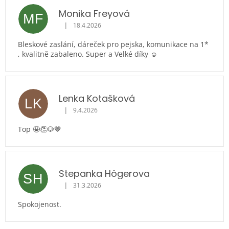
Monika Freyová
MF
|
18.4.2026
Hodnocení obchodu je 5 z 5 hvězdiček.
Bleskové zaslání, dáreček pro pejska, komunikace na 1*
, kvalitně zabaleno. Super a Velké díky ☺️
Lenka Kotašková
LK
|
9.4.2026
Hodnocení obchodu je 5 z 5 hvězdiček.
Top 🤩👏🐶🤎
Stepanka Högerova
SH
|
31.3.2026
Hodnocení obchodu je 5 z 5 hvězdiček.
Spokojenost.