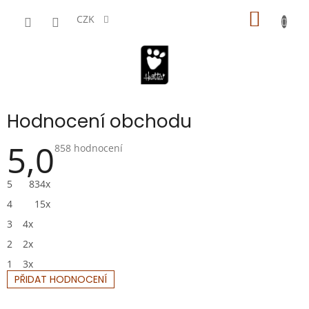
Přejít
NÁKUP
na
CZK
obsah
KOŠÍK
Hodnocení obchodu
5,0
Průměrné
858 hodnocení
hodnocení
obchodu
je
5
834x
5,0
z
4
15x
5
hvězdiček.
3
4x
2
2x
1
3x
PŘIDAT HODNOCENÍ
V