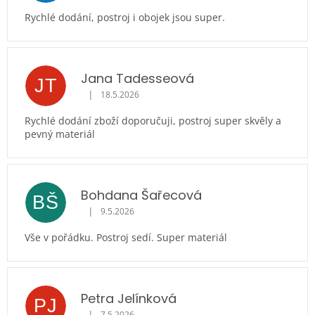
Rychlé dodání, postroj i obojek jsou super.
Jana Tadesseová
JT
|
18.5.2026
Hodnocení obchodu je 5 z 5 hvězdiček.
Rychlé dodání zboží doporučuji, postroj super skvěly a
pevný materiál
Bohdana Šařecová
BŠ
|
9.5.2026
Hodnocení obchodu je 5 z 5 hvězdiček.
Vše v pořádku. Postroj sedí. Super materiál
Petra Jelínková
PJ
|
7.5.2026