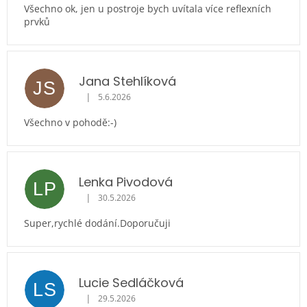
Všechno ok, jen u postroje bych uvítala více reflexních
prvků
Jana Stehlíková
JS
|
5.6.2026
Hodnocení obchodu je 5 z 5 hvězdiček.
Všechno v pohodě:⁠-⁠)
Lenka Pivodová
LP
|
30.5.2026
Hodnocení obchodu je 5 z 5 hvězdiček.
Super,rychlé dodání.Doporučuji
Lucie Sedláčková
LS
|
29.5.2026
Hodnocení obchodu je 5 z 5 hvězdiček.