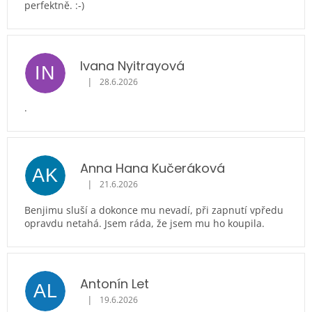
perfektně. :-)
Ivana Nyitrayová
IN
|
28.6.2026
Hodnocení obchodu je 5 z 5 hvězdiček.
.
Anna Hana Kučeráková
AK
|
21.6.2026
Hodnocení obchodu je 5 z 5 hvězdiček.
Benjimu sluší a dokonce mu nevadí, při zapnutí vpředu
opravdu netahá. Jsem ráda, že jsem mu ho koupila.
Antonín Let
AL
|
19.6.2026
Hodnocení obchodu je 5 z 5 hvězdiček.