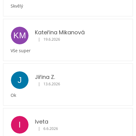
Skvělý
Kateřina Mikanová
KM
|
19.6.2026
Hodnocení obchodu je 5 z 5 hvězdiček.
Vše super
Jiřina Z.
J
|
13.6.2026
Hodnocení obchodu je 5 z 5 hvězdiček.
Ok
Iveta
I
|
6.6.2026
Hodnocení obchodu je 5 z 5 hvězdiček.