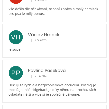
Hodnocení obchodu je 5 z 5 hvězdiček.
Vše došlo dle očekávání, osobní zpráva a malý pamlsek
pro psa je milý bonus.
Václav Hrádek
VH
|
2.5.2026
Hodnocení obchodu je 5 z 5 hvězdiček.
Je super
Pavlína Paseková
PP
|
25.4.2026
Hodnocení obchodu je 5 z 5 hvězdiček.
Děkuji za rychlé a bezproblémové doručení. Postroj je
moc fajn, náš ridgeback je díky němu na procházkách
ovladatelnější a více si je společně užíváme.