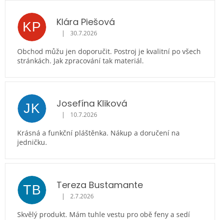
ý
p
i
Klára Piešová
KP
s
|
30.7.2026
Hodnocení obchodu je 5 z 5 hvězdiček.
h
Obchod můžu jen doporučit. Postroj je kvalitní po všech
o
stránkách. Jak zpracování tak materiál.
d
n
o
c
Josefína Kliková
JK
e
|
10.7.2026
n
Hodnocení obchodu je 5 z 5 hvězdiček.
í
Krásná a funkční pláštěnka. Nákup a doručení na
jedničku.
Tereza Bustamante
TB
|
2.7.2026
Hodnocení obchodu je 5 z 5 hvězdiček.
Skvělý produkt. Mám tuhle vestu pro obě feny a sedí