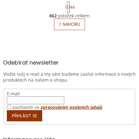
S
1
44
t
r
862
položek celkem
O
á
v
NAHORU
n
l
k
o
á
v
Z
d
á
a
á
n
c
p
í
í
a
Odebírat newsletter
p
t
r
Vložte svůj e-mail a my vám budeme zasílat informace o nových
í
v
produktech na našem e-shopu.
k
y
E-mail
v
ý
p
souhlasím se
zpracováním osobních údajů
i
PŘIHLÁSIT SE
s
u