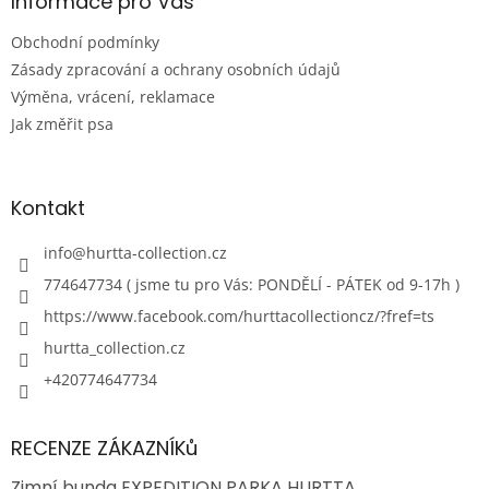
Informace pro Vás
Obchodní podmínky
Zásady zpracování a ochrany osobních údajů
Výměna, vrácení, reklamace
Jak změřit psa
Kontakt
info
@
hurtta-collection.cz
774647734 ( jsme tu pro Vás: PONDĚLÍ - PÁTEK od 9-17h )
https://www.facebook.com/hurttacollectioncz/?fref=ts
hurtta_collection.cz
+420774647734
RECENZE ZÁKAZNÍKů
Zimní bunda EXPEDITION PARKA HURTTA