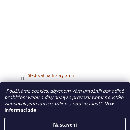
Sledovat na Instagramu
"
Používáme cookies, abychom Vám umožnili pohodlné
Veškerý obsah tohoto webu je chráněn autorským právem.
prohlížení webu a díky analýze provozu webu neustále
zlepšovali jeho funkce, výkon a použitelnost.
"
Více
informací zde
Vytvořil Shoptet
Nastavení