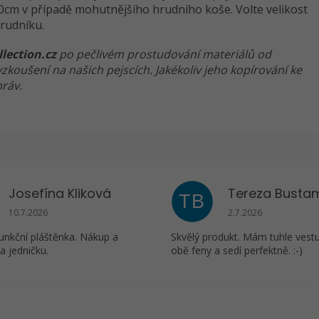
70cm v případě mohutnějšího hrudního koše. Volte velikost
rudníku.
llection.cz
po pečlivém prostudování materiálů od
koušení na našich pejscích. Jakékoliv jeho kopírování ke
ráv.
Josefína Kliková
Tereza Busta
TB
Hodnocení obchodu je 5 z 5 hvězdiček.
Hodnocení obchodu j
10.7.2026
2.7.2026
unkční pláštěnka. Nákup a
Skvělý produkt. Mám tuhle vest
a jedničku.
obě feny a sedí perfektně. :-)