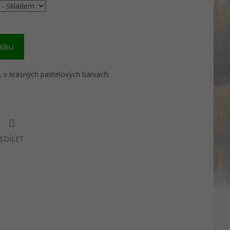
šíku
L
v krásných pastelových barvách.
SDÍLET