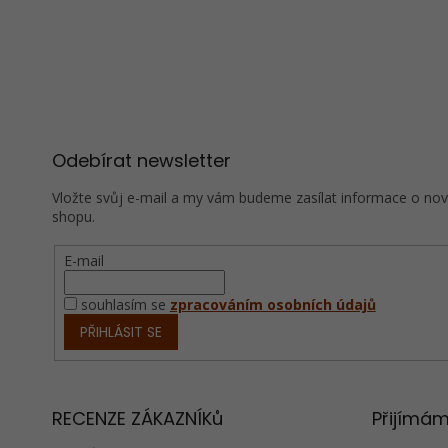
Z
á
p
a
t
í
Odebírat newsletter
Vložte svůj e-mail a my vám budeme zasílat informace o no
shopu.
E-mail
souhlasím se
zpracováním osobních údajů
PŘIHLÁSIT SE
RECENZE ZÁKAZNÍKů
Přijímám