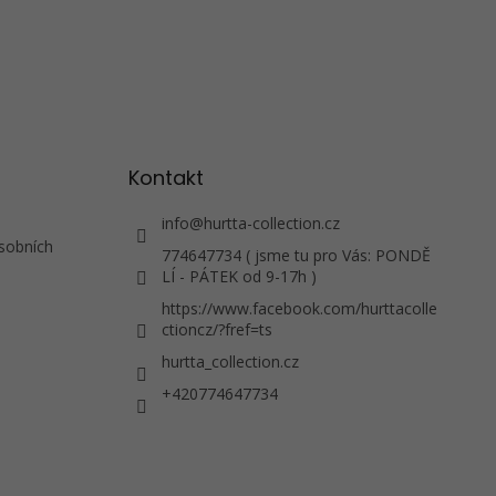
Kontakt
info
@
hurtta-collection.cz
sobních
774647734 ( jsme tu pro Vás: PONDĚ
LÍ - PÁTEK od 9-17h )
https://www.facebook.com/hurttacolle
ctioncz/?fref=ts
hurtta_collection.cz
+420774647734