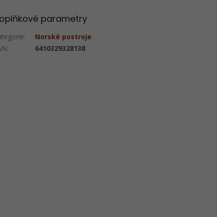
oplňkové parametry
ategorie
:
Norské postroje
AN
:
6410329328138