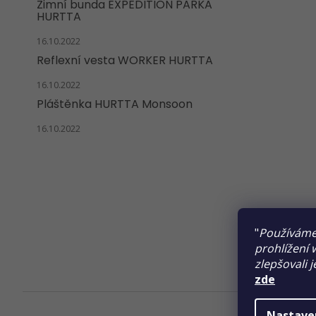
Zimní bunda EXPEDITION PARKA
HURTTA
16.10.2022
Reflexní vesta WORKER HURTTA
16.10.2022
Pláštěnka HURTTA Monsoon
16.10.2022
"
Používáme
prohlížení 
zlepšovali 
zde
Nastave