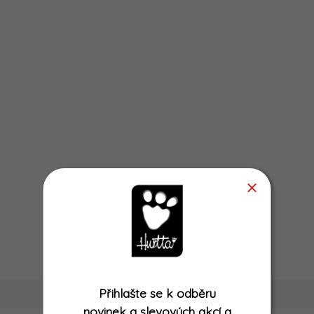
Přihlašte se k odběru
novinek a slevových akcí
a