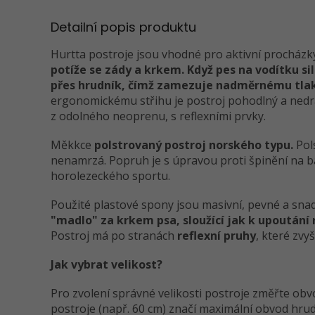
Detailní popis produktu
Hurtta postroje jsou vhodné pro aktivní procházky
potíže se zády a krkem. Když pes na vodítku si
přes hrudník, čímž zamezuje nadměrnému tlak
ergonomickému střihu je postroj pohodlný a nedrá
z odolného neoprenu, s reflexními prvky.
Měkkce
polstrovaný postroj norského typu.
Pol
nenamrzá. Popruh je s úpravou proti špinění na 
horolezeckého sportu.
Použité plastové spony jsou masivní, pevné a sna
"madlo" za krkem psa, sloužící jak k upoutání
Postroj má po stranách
reflexní pruhy
, které zvy
Jak vybrat velikost?
Pro zvolení správné velikosti postroje změřte obv
postroje (např. 60 cm) značí maximální obvod hru