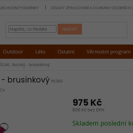
OBCHODNÍ PODMÍNKY
ZÁSADY ZPRACOVÁNÍ A OCHRANY OSOBNÍCH 
HLEDAT
Outdoor
Léto
Ostatní
Věrnostní program
SUAL Norský - brusinkový
 - brusinkový
90360
 Co
975 Kč
806 Kč bez DPH
Měrná
Skladem poslední k
cena: