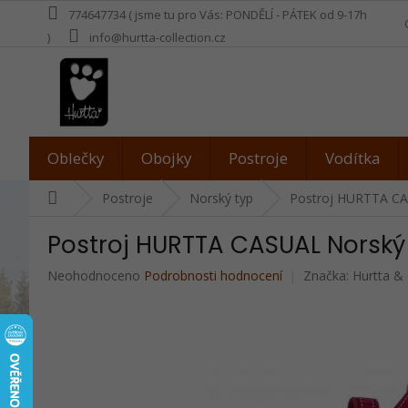
Přejít
774647734 ( jsme tu pro Vás: PONDĚLÍ - PÁTEK od 9-17h
na
)
info@hurtta-collection.cz
obsah
Oblečky
Obojky
Postroje
Vodítka
Domů
Postroje
Norský typ
Postroj HURTTA CA
Postroj HURTTA CASUAL Norský
Průměrné
Neohodnoceno
Podrobnosti hodnocení
Značka:
Hurtta &
hodnocení
produktu
je
0,0
z
5
hvězdiček.