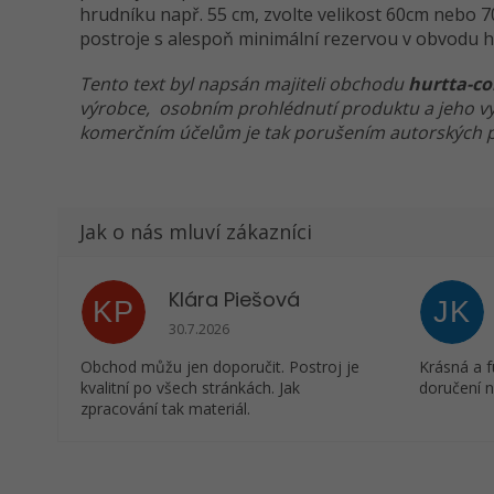
hrudníku např. 55 cm, zvolte velikost 60cm nebo 
postroje s alespoň minimální rezervou v obvodu h
Tento text byl napsán majiteli obchodu
hurtta-co
výrobce, osobním prohlédnutí produktu a jeho vyz
komerčním účelům je tak porušením autorských p
Klára Piešová
KP
JK
Hodnocení obchodu je 5 z 5 hvězdiček.
30.7.2026
Obchod můžu jen doporučit. Postroj je
Krásná a f
kvalitní po všech stránkách. Jak
doručení n
zpracování tak materiál.