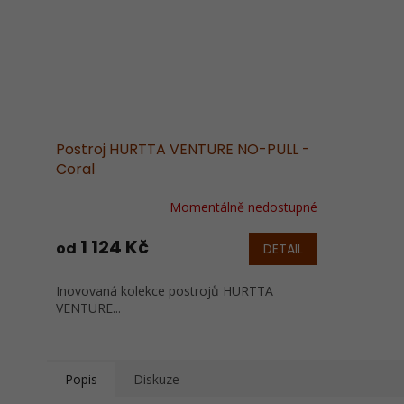
Postroj HURTTA VENTURE NO-PULL -
Coral
Momentálně nedostupné
Průměrné
hodnocení
produktu
1 124 Kč
od
DETAIL
je
5,0
Inovovaná kolekce postrojů HURTTA
z
VENTURE...
5
hvězdiček.
Popis
Diskuze