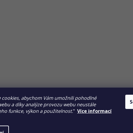
Sledovat na Instag
 cookies, abychom Vám umožnili pohodlné
S
webu a díky analýze provozu webu neustále
Veškerý obsah tohoto webu je chráněn autorským právem.
jeho funkce, výkon a použitelnost.
"
Více informací
ní