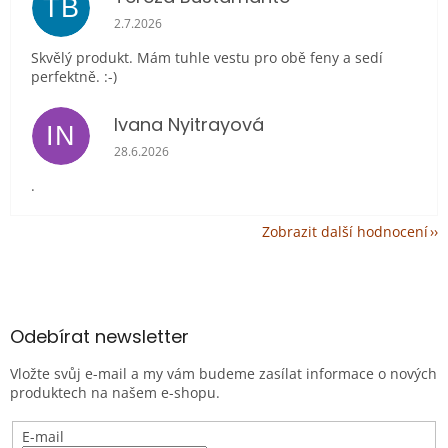
TB
Hodnocení obchodu je 5 z 5 hvězdiček.
2.7.2026
Skvělý produkt. Mám tuhle vestu pro obě feny a sedí
perfektně. :-)
Ivana Nyitrayová
IN
Hodnocení obchodu je 5 z 5 hvězdiček.
28.6.2026
.
Zobrazit další hodnocení
Z
á
p
a
Odebírat newsletter
t
Vložte svůj e-mail a my vám budeme zasílat informace o nových
í
produktech na našem e-shopu.
E-mail