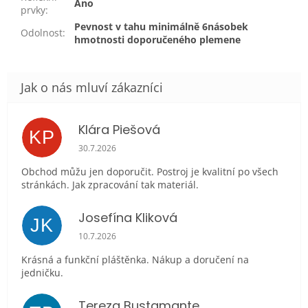
Ano
prvky
:
Pevnost v tahu minimálně 6násobek
Odolnost
:
hmotnosti doporučeného plemene
Klára Piešová
KP
Hodnocení obchodu je 5 z 5 hvězdiček.
30.7.2026
Obchod můžu jen doporučit. Postroj je kvalitní po všech
stránkách. Jak zpracování tak materiál.
Josefína Kliková
JK
Hodnocení obchodu je 5 z 5 hvězdiček.
10.7.2026
Krásná a funkční pláštěnka. Nákup a doručení na
jedničku.
Tereza Bustamante