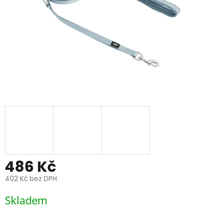
486 Kč
402 Kč bez DPH
Měrná
Skladem
cena: