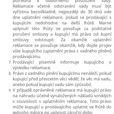
potřebná k odbornému posouzení vady.
Reklamace včetně odstranění vady musí být
vyřízena bezodkladně, nejpozději do 30 dnů ode
dne uplatnění reklamace, pokud se prodávající s
kupujícím nedohodne na delší lhůtě. Marné
uplynutí této lhůty se považuje za podstatné
porušení smlouvy a kupující má právo od kupní
smlouvy odstoupit. Za okamžik uplatnění
reklamace se považuje okamžik, kdy dojde projev
vůle kupujícího (uplatnění práva z vadného plnění)
prodávajícímu.
Prodávající písemně informuje kupujícího o
výsledku reklamace.
Právo z vadného plnění kupujícímu nenáleží, pokud
kupující před převzetím věci věděl, že věc má vadu,
anebo pokud kupující vadu sám způsobil.
V případě oprávněné reklamace má kupující právo
na náhradu účelně vynaložených nákladů vzniklých
v souvislosti s uplatněním reklamace. Toto právo
může kupující u prodávajícího uplatnit ve lhůtě do
jednoho měsíce po uplynutí záruční doby.