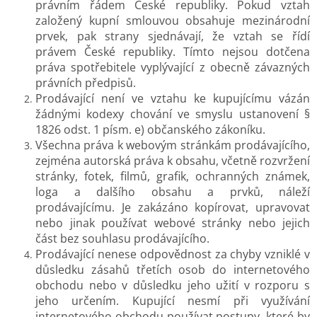
právním řádem České republiky. Pokud vztah
založený kupní smlouvou obsahuje mezinárodní
prvek, pak strany sjednávají, že vztah se řídí
právem České republiky. Tímto nejsou dotčena
práva spotřebitele vyplývající z obecně závazných
právních předpisů.
Prodávající není ve vztahu ke kupujícímu vázán
žádnými kodexy chování ve smyslu ustanovení §
1826 odst. 1 písm. e) občanského zákoníku.
Všechna práva k webovým stránkám prodávajícího,
zejména autorská práva k obsahu, včetně rozvržení
stránky, fotek, filmů, grafik, ochranných známek,
loga a dalšího obsahu a prvků, náleží
prodávajícímu. Je zakázáno kopírovat, upravovat
nebo jinak používat webové stránky nebo jejich
část bez souhlasu prodávajícího.
Prodávající nenese odpovědnost za chyby vzniklé v
důsledku zásahů třetích osob do internetového
obchodu nebo v důsledku jeho užití v rozporu s
jeho určením. Kupující nesmí při využívání
internetového obchodu používat postupy, které by