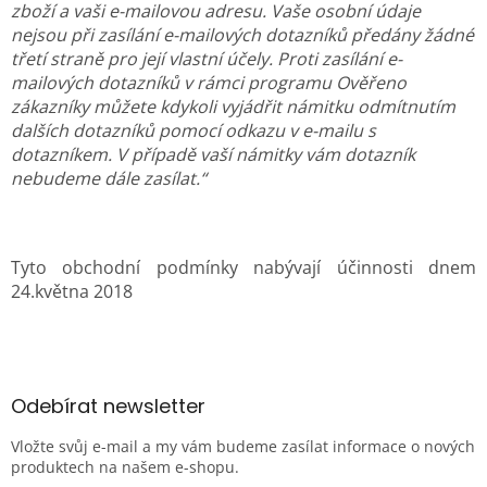
zboží a vaši e-mailovou adresu. Vaše osobní údaje
nejsou při zasílání e-mailových dotazníků předány žádné
třetí straně pro její vlastní účely. Proti zasílání e-
mailových dotazníků v rámci programu Ověřeno
zákazníky můžete kdykoli vyjádřit námitku odmítnutím
dalších dotazníků pomocí odkazu v e-mailu s
dotazníkem. V případě vaší námitky vám dotazník
nebudeme dále zasílat.“
Tyto obchodní podmínky nabývají účinnosti dnem
24.května 2018
Z
á
p
a
Odebírat newsletter
t
Vložte svůj e-mail a my vám budeme zasílat informace o nových
í
produktech na našem e-shopu.