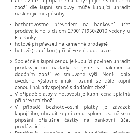
Cenu zboží a případné náklady spojené s dodáním
zboží dle kupní smlouvy může kupující uhradit
následujícími způsoby:
bezhotovostně převodem na bankovní účet
prodávajícího s číslem 2700171950/2010 vedený u
Fio Banky
hotově při převzetí na kamenné prodejně
hotově ( dobírkou ) při převzetí u dopravce
Společně s kupní cenou je kupující povinen uhradit
prodávajícímu náklady spojené s balením a
dodáním zboží ve smluvené výši. Není-li dále
uvedeno výslovně jinak, rozumí se dále kupní
cenou i náklady spojené s dodáním zboží.
V případě platby v hotovosti je kupní cena splatná
při převzetí zboží.
V případě bezhotovostní platby je závazek
kupujícího, uhradit kupní cenu, splněn okamžikem
připsání příslušné částky na bankovní účet
prodávajícího.
Prodávající nepožaduje od kupujícího předem