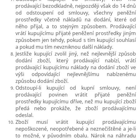
prodávající bezodkladně, nejpozději však do 14 dnů
od odstoupení od smlouvy, všechny peněžní
prostředky včetně nákladů na dodání, které od
něho přijal, a to stejným způsobem. Prodávající
vrátí kupujícímu přijaté peněžení prostředky jiným
způsobem jen tehdy, pokud s tím kupující souhlasí
a pokud mu tím nevzniknou další náklady.
Jestliže kupující zvolil jiný, než nejlevnější způsob
dodání zboží, který prodávající nabízí, vrátí
prodávající kupujícímu náklady na dodání zboží ve
výši odpovídající nejlevnějšímu nabízenému
způsobu dodání zboží.
Odstoupí-li kupující od kupní smlouvy, není
prodávající povinen vrátit přijaté peněžní
prostředky kupujícímu dříve, než mu kupující zboží
předá nebo prokáže, že zboží prodávajícímu
odeslal.
Zboží musí vrátit kupující prodávajícímu
nepoškozené, neopotřebené a neznečištěné a je-li
to možné, v původním obalu. Nárok na náhradu