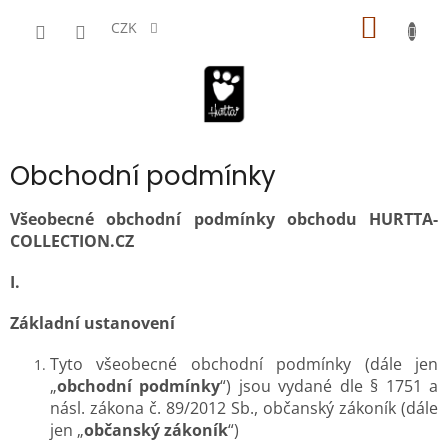
Přejít
NÁKUP
na
CZK
obsah
KOŠÍK
Obchodní podmínky
Všeobecné obchodní podmínky obchodu HURTTA-
COLLECTION.CZ
I.
Základní ustanovení
Tyto všeobecné obchodní podmínky (dále jen
„
obchodní podmínky
“) jsou vydané dle § 1751 a
násl. zákona č. 89/2012 Sb., občanský zákoník (dále
jen „
občanský zákoník
“)