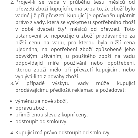
Projeví-li se vada v průběhu šesti měsíců od
převzetí zboží kupujícím, má se za to, že zboží bylo
vadné již při převzetí. Kupující je oprávněn uplatnit
právo z vady, která se vyskytne u spotřebního zboží
v době dvaceti čtyř měsíců od převzetí. Toto
ustanovení se nepoužije u zboží prodávaného za
nižší cenu na vadu, pro kterou byla nižší cena
ujednána, na opotřebení zboží způsobené jeho
obvyklým užíváním, u použitého zboží na vadu
odpovídající míře používání nebo opotřebení,
kterou zboží mělo při převzetí kupujícím, nebo
vyplývá-li to z povahy zboží.
V případě výskytu vady může kupující
prodávajícímu předložit reklamaci a požadovat:
výměnu za nové zboží,
opravu zboží,
přiměřenou slevu z kupní ceny,
odstoupit od smlouvy.
Kupující má právo odstoupit od smlouvy,