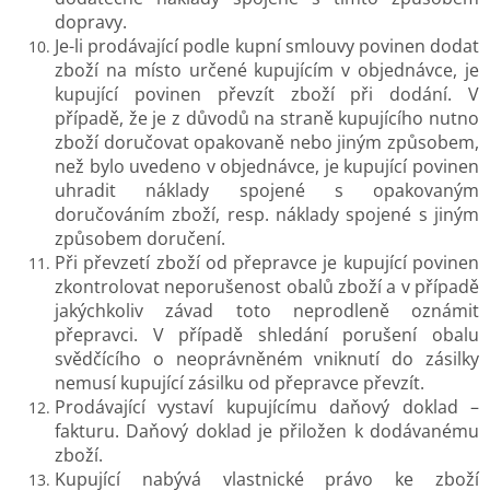
dopravy.
Je-li prodávající podle kupní smlouvy povinen dodat
zboží na místo určené kupujícím v objednávce, je
kupující povinen převzít zboží při dodání. V
případě, že je z důvodů na straně kupujícího nutno
zboží doručovat opakovaně nebo jiným způsobem,
než bylo uvedeno v objednávce, je kupující povinen
uhradit náklady spojené s opakovaným
doručováním zboží, resp. náklady spojené s jiným
způsobem doručení.
Při převzetí zboží od přepravce je kupující povinen
zkontrolovat neporušenost obalů zboží a v případě
jakýchkoliv závad toto neprodleně oznámit
přepravci. V případě shledání porušení obalu
svědčícího o neoprávněném vniknutí do zásilky
nemusí kupující zásilku od přepravce převzít.
Prodávající vystaví kupujícímu daňový doklad –
fakturu. Daňový doklad je přiložen k dodávanému
zboží.
Kupující nabývá vlastnické právo ke zboží