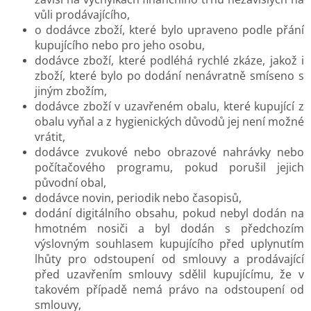
vůli prodávajícího,
o dodávce zboží, které bylo upraveno podle přání
kupujícího nebo pro jeho osobu,
dodávce zboží, které podléhá rychlé zkáze, jakož i
zboží, které bylo po dodání nenávratně smíseno s
jiným zbožím,
dodávce zboží v uzavřeném obalu, které kupující z
obalu vyňal a z hygienických důvodů jej není možné
vrátit,
dodávce zvukové nebo obrazové nahrávky nebo
počítačového programu, pokud porušil jejich
původní obal,
dodávce novin, periodik nebo časopisů,
dodání digitálního obsahu, pokud nebyl dodán na
hmotném nosiči a byl dodán s předchozím
výslovným souhlasem kupujícího před uplynutím
lhůty pro odstoupení od smlouvy a prodávající
před uzavřením smlouvy sdělil kupujícímu, že v
takovém případě nemá právo na odstoupení od
smlouvy,