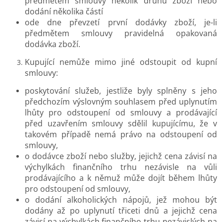
předmětem smlouvy několik druhů zboží nebo
dodání několika částí
ode dne převzetí první dodávky zboží, je-li
předmětem smlouvy pravidelná opakovaná
dodávka zboží.
Kupující nemůže mimo jiné odstoupit od kupní
smlouvy:
poskytování služeb, jestliže byly splněny s jeho
předchozím výslovným souhlasem před uplynutím
lhůty pro odstoupení od smlouvy a prodávající
před uzavřením smlouvy sdělil kupujícímu, že v
takovém případě nemá právo na odstoupení od
smlouvy,
o dodávce zboží nebo služby, jejichž cena závisí na
výchylkách finančního trhu nezávisle na vůli
prodávajícího a k němuž může dojít během lhůty
pro odstoupení od smlouvy,
o dodání alkoholických nápojů, jež mohou být
dodány až po uplynutí třiceti dnů a jejichž cena
závisí na výchylkách finančního trhu nezávislých na