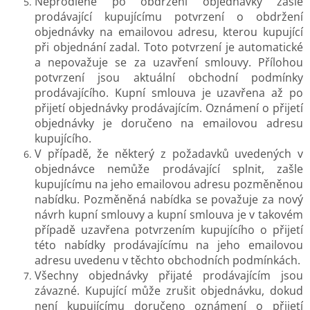
Neprodleně po obdržení objednávky zašle
prodávající kupujícímu potvrzení o obdržení
objednávky na emailovou adresu, kterou kupující
při objednání zadal. Toto potvrzení je automatické
a nepovažuje se za uzavření smlouvy. Přílohou
potvrzení jsou aktuální obchodní podmínky
prodávajícího. Kupní smlouva je uzavřena až po
přijetí objednávky prodávajícím. Oznámení o přijetí
objednávky je doručeno na emailovou adresu
kupujícího.
V případě, že některý z požadavků uvedených v
objednávce nemůže prodávající splnit, zašle
kupujícímu na jeho emailovou adresu pozměněnou
nabídku. Pozměněná nabídka se považuje za nový
návrh kupní smlouvy a kupní smlouva je v takovém
případě uzavřena potvrzením kupujícího o přijetí
této nabídky prodávajícímu na jeho emailovou
adresu uvedenu v těchto obchodních podmínkách.
Všechny objednávky přijaté prodávajícím jsou
závazné. Kupující může zrušit objednávku, dokud
není kupujícímu doručeno oznámení o přijetí