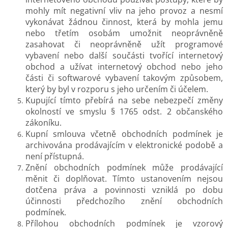
mohly mít negativní vliv na jeho provoz a nesmí
vykonávat žádnou činnost, která by mohla jemu
nebo třetím osobám umožnit neoprávněně
zasahovat či neoprávněně užít programové
vybavení nebo další součásti tvořící internetový
obchod a užívat internetový obchod nebo jeho
části či softwarové vybavení takovým způsobem,
který by byl v rozporu s jeho určením či účelem.
Kupující tímto přebírá na sebe nebezpečí změny
okolností ve smyslu § 1765 odst. 2 občanského
zákoníku.
Kupní smlouva včetně obchodních podmínek je
archivována prodávajícím v elektronické podobě a
není přístupná.
Znění obchodních podmínek může prodávající
měnit či doplňovat. Tímto ustanovením nejsou
dotčena práva a povinnosti vzniklá po dobu
účinnosti předchozího znění obchodních
podmínek.
Přílohou obchodních podmínek je vzorový