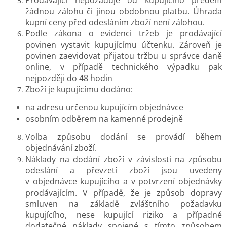
žádnou zálohu či jinou obdobnou platbu. Úhrada
kupní ceny před odesláním zboží není zálohou.
Podle zákona o evidenci tržeb je prodávající
povinen vystavit kupujícímu účtenku. Zároveň je
povinen zaevidovat přijatou tržbu u správce daně
online, v případě technického výpadku pak
nejpozději do 48 hodin
Zboží je kupujícímu dodáno:
na adresu určenou kupujícím objednávce
osobním odběrem na kamenné prodejně
Volba způsobu dodání se provádí během
objednávání zboží.
Náklady na dodání zboží v závislosti na způsobu
odeslání a převzetí zboží jsou uvedeny
v objednávce kupujícího a v potvrzení objednávky
prodávajícím. V případě, že je způsob dopravy
smluven na základě zvláštního požadavku
kupujícího, nese kupující riziko a případné
dodatečné náklady spojené s tímto způsobem