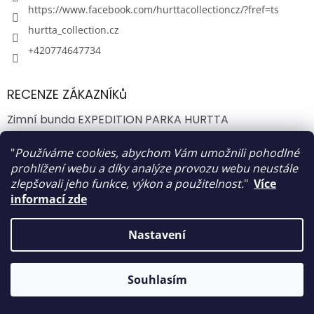
https://www.facebook.com/hurttacollectioncz/?fref=ts
hurtta_collection.cz
+420774647734
RECENZE ZÁKAZNÍKů
Zimní bunda EXPEDITION PARKA HURTTA
16.10.2022
"
Používáme cookies, abychom Vám umožnili pohodlné
Reflexní vesta WORKER HURTTA
prohlížení webu a díky analýze provozu webu neustále
zlepšovali jeho funkce, výkon a použitelnost.
"
Více
16.10.2022
informací zde
Pláštěnka HURTTA Monsoon
16.10.2022
Nastavení
Přijímáme online platby
Souhlasím