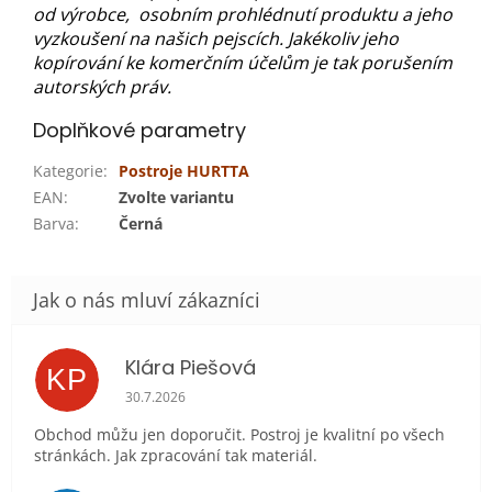
od výrobce, osobním prohlédnutí produktu a jeho
vyzkoušení na našich pejscích. Jakékoliv jeho
kopírování ke komerčním účelům je tak porušením
autorských práv.
Doplňkové parametry
Kategorie
:
Postroje HURTTA
EAN
:
Zvolte variantu
Barva
:
Černá
Klára Piešová
KP
Hodnocení obchodu je 5 z 5 hvězdiček.
30.7.2026
Obchod můžu jen doporučit. Postroj je kvalitní po všech
stránkách. Jak zpracování tak materiál.