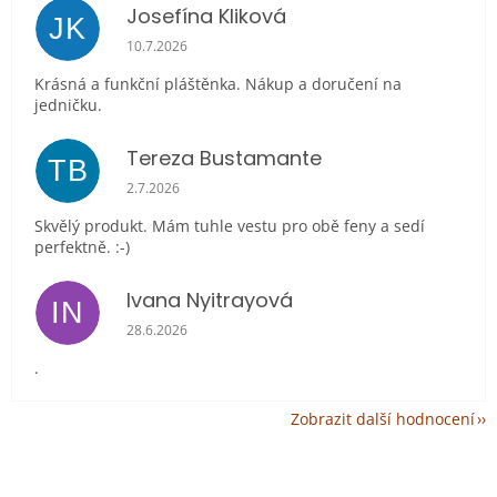
Josefína Kliková
JK
Hodnocení obchodu je 5 z 5 hvězdiček.
10.7.2026
Krásná a funkční pláštěnka. Nákup a doručení na
jedničku.
Tereza Bustamante
TB
Hodnocení obchodu je 5 z 5 hvězdiček.
2.7.2026
Skvělý produkt. Mám tuhle vestu pro obě feny a sedí
perfektně. :-)
Ivana Nyitrayová
IN
Hodnocení obchodu je 5 z 5 hvězdiček.
28.6.2026
.
Zobrazit další hodnocení
Z
á