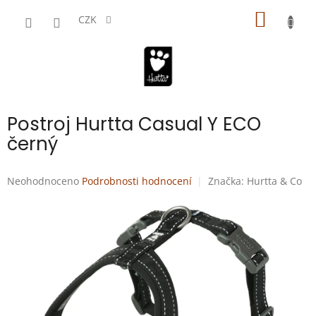
Přejít
NÁKUP
na
CZK
obsah
KOŠÍK
Postroj Hurtta Casual Y ECO
černý
Průměrné
Neohodnoceno
Podrobnosti hodnocení
Značka:
Hurtta & Co
hodnocení
produktu
je
0,0
z
5
hvězdiček.