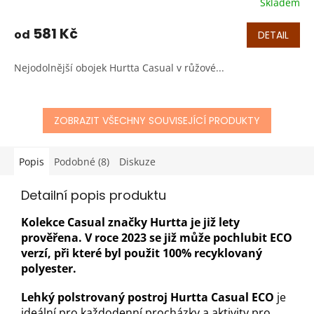
Skladem
581 Kč
od
DETAIL
Nejodolnější obojek Hurtta Casual v růžové...
ZOBRAZIT VŠECHNY SOUVISEJÍCÍ PRODUKTY
Popis
Podobné (8)
Diskuze
Detailní popis produktu
Kolekce Casual značky Hurtta je již lety
prověřena. V roce 2023 se již může pochlubit ECO
verzí, při které byl použit 100% recyklovaný
polyester.
Lehký polstrovaný postroj Hurtta Casual ECO
je
ideální pro každodenní procházky a aktivity pro