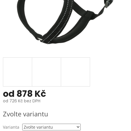
od
878 Kč
od
726 Kč
bez DPH
Měrná
Zvolte variantu
cena:
Varianta