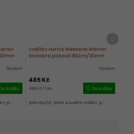
Další
produkt
arrior
Vodítko Hurtta Weekend Warrior
m/20mm
Standard písková 180cm/20mm
Skladem
Skladem
485 Kč
Měrná
Do košíku
485 Kč / 1 ks
Do košíku
cena:
o je...
Jednoduché, lehké a kvalitní vodítko je...