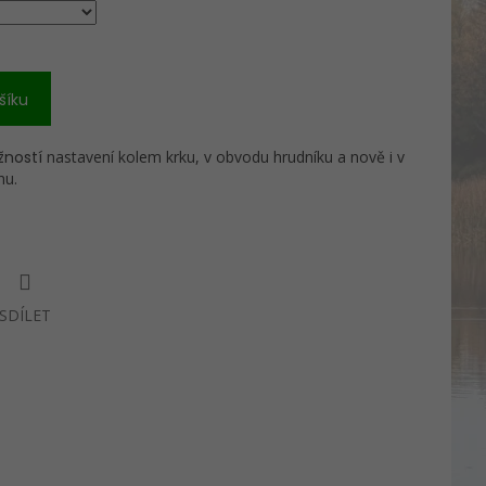
šíku
ností
nastavení kolem krku, v obvodu hrudníku a nově i v
hu.
SDÍLET