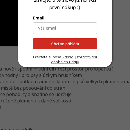
první nákup
:)
Email
Chci se přihlásit
Přečtěte si naše
Zásady zpracování
osobních údajů
nově i spodní hrudní díl ( řeší prostor pro lopatku )
ak vhodný i pro psy s úzkým hrudníkem
nou lopatku a ramenní kloub i u psů velkých plemen v maxi
a místě bez posouvání do stran
lice pohodlný a snadno se udržuje
poručené plemeno k dané velikosti
m
ředu na hrudníku