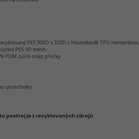
% recyklovaný PES 300D x 320D s Houndtex® TPU membráno
ecycled PES 3D mesh
% POM quick-snap přezky
ací prostředky
 postroj je z recyklovaných zdrojů