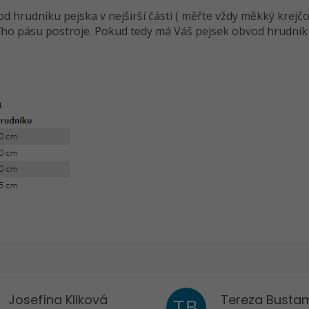
od hrudníku pejska v nejširší části ( měřte vždy měkký krej
o pásu postroje. Pokud tedy má Váš pejsek obvod hrudníku n
Josefína Kliková
Tereza Busta
TB