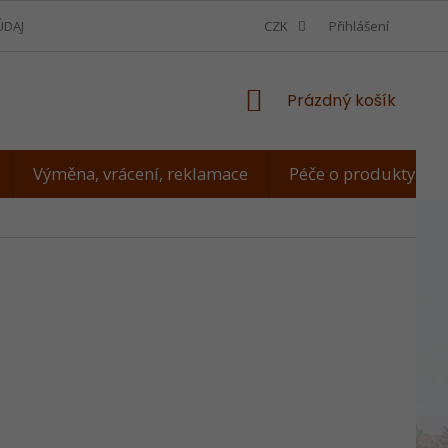
ÚDAJŮ
VÝMĚNA, VRÁCENÍ, REKLAMACE
CZK
JAK ZMĚŘIT PSA
Přihlášení
NÁKUPNÍ
Prázdný košík
KOŠÍK
Výměna, vrácení, reklamace
Péče o produkty