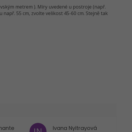
čovským metrem ). Míry uvedené u postroje (např.
apř. 55 cm, zvolte velikost 45-60 cm. Stejně tak
mante
Ivana Nyitrayová
IN