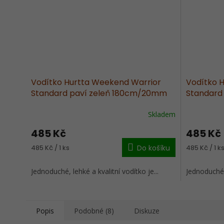
Vodítko Hurtta Weekend Warrior
Vodítko 
Standard paví zeleň 180cm/20mm
Standard
Skladem
485 Kč
485 Kč
Měrná
Měrná
485 Kč / 1 ks
Do košíku
485 Kč / 1 k
cena:
cena:
Jednoduché, lehké a kvalitní vodítko je...
Jednoduché, 
Popis
Podobné (8)
Diskuze