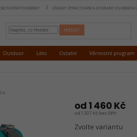
OBCHODNÍ PODMÍNKY
ZÁSADY ZPRACOVÁNÍ A OCHRANY OSOBNÍCH 
HLEDAT
Outdoor
Léto
Ostatní
Věrnostní program
ň
 Co
od
1 460 Kč
od
1 207 Kč
bez DPH
Měrná
Zvolte variantu
cena: