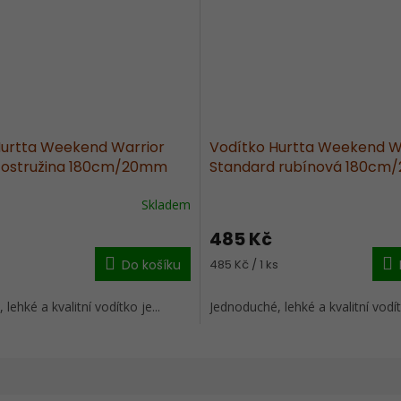
Hurtta Weekend Warrior
Vodítko Hurtta Weekend W
 ostružina 180cm/20mm
Standard rubínová 180c
Skladem
485 Kč
Měrná
s
Do košíku
485 Kč / 1 ks
cena:
lehké a kvalitní vodítko je...
Jednoduché, lehké a kvalitní vodítk