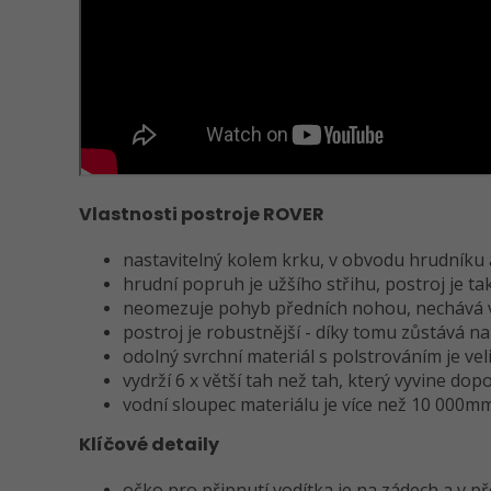
Vlastnosti postroje ROVER
nastavitelný kolem krku, v obvodu hrudníku a 
hrudní popruh je užšího střihu, postroj je t
neomezuje pohyb předních nohou, nechává vol
postroj je robustnější - díky tomu zůstává n
odolný svrchní materiál s polstrováním je ve
vydrží 6 x větší tah než tah, který vyvine do
vodní sloupec materiálu je více než 10 000m
Klíčové detaily
očko pro připnutí vodítka je na zádech a v p