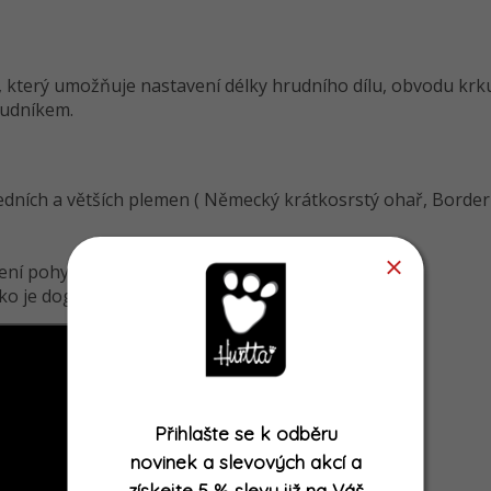
který umožňuje nastavení délky hrudního dílu, obvodu krku a
rudníkem.
dních a větších plemen ( Německý krátkosrstý ohař, Border Ko
čení pohybu v jakémkoliv tempu
jako je dogtrekking nebo běh na volno
Přihlašte se k odběru
novinek a slevových akcí
a
získejte
5 % slevu již na Váš