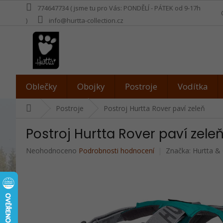
Přejít
774647734 ( jsme tu pro Vás: PONDĚLÍ - PÁTEK od 9-17h
na
)
info@hurtta-collection.cz
obsah
Oblečky
Obojky
Postroje
Vodítka
Domů
Postroje
Postroj Hurtta Rover paví zeleň
Postroj Hurtta Rover paví zele
Průměrné
Neohodnoceno
Podrobnosti hodnocení
Značka:
Hurtta &
hodnocení
produktu
je
0,0
z
5
hvězdiček.