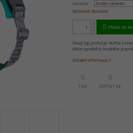
Varianta
Možnosti doručení
Přidat do ko
Nový typ postroje Hurtta s
mož
délce spodního hrudního popru
Detailní informace
TISK
ZEPTAT SE