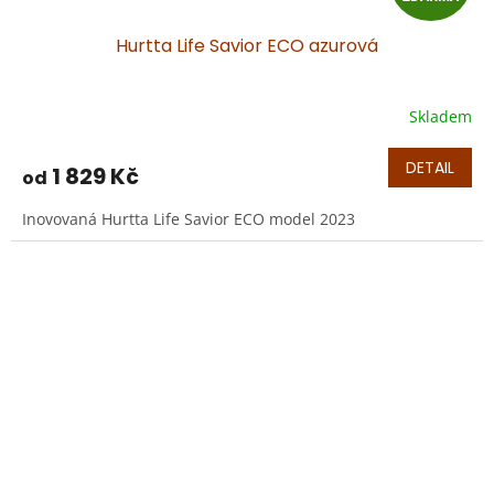
D
Hurtta Life Savior ECO azurová
A
R
Skladem
Průměrné
hodnocení
M
produktu
DETAIL
1 829 Kč
od
je
A
5,0
Inovovaná Hurtta Life Savior ECO model 2023
z
5
hvězdiček.