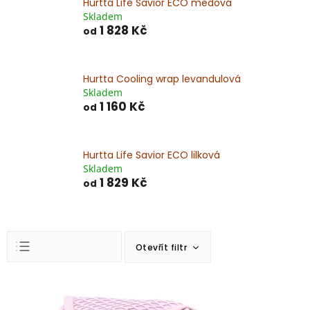
Hurtta Life Savior ECO medová
Skladem
1 828 Kč
od
Hurtta Cooling wrap levandulová
Skladem
1 160 Kč
od
Hurtta Life Savior ECO lilková
Skladem
1 829 Kč
od
Ř
Otevřít filtr
a
z
Doporučujeme
e
V
n
ý
Nejlevnější