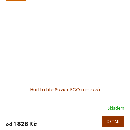
Hurtta Life Savior ECO medová
Skladem
DETAIL
1 828 Kč
od