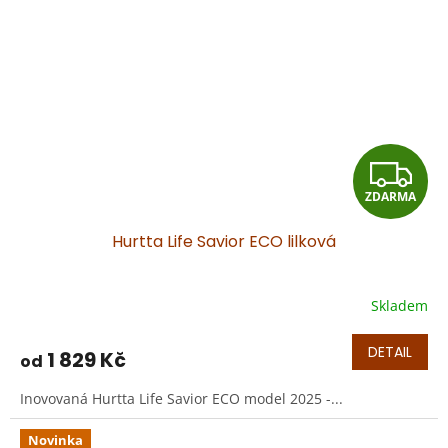
Z
ZDARMA
D
Hurtta Life Savior ECO lilková
A
R
Skladem
M
DETAIL
1 829 Kč
od
A
Inovovaná Hurtta Life Savior ECO model 2025 -...
Novinka