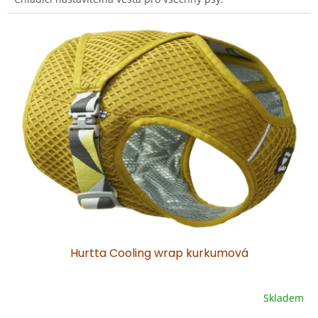
z
5
hvězdiček.
Hurtta Cooling wrap kurkumová
Skladem