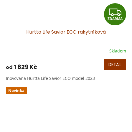
Z
ZDARMA
D
Hurtta Life Savior ECO rakytníková
A
R
Skladem
Průměrné
hodnocení
M
produktu
DETAIL
1 829 Kč
od
je
A
5,0
Inovovaná Hurtta Life Savior ECO model 2023
z
5
hvězdiček.
Novinka