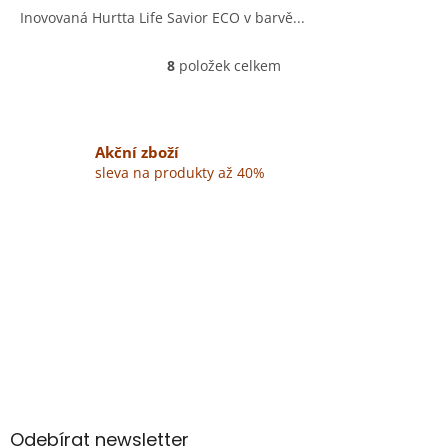
Inovovaná Hurtta Life Savior ECO v barvě...
8
položek celkem
O
v
l
á
d
Akční zboží
a
sleva na produkty až 40%
c
í
p
r
v
k
y
v
ý
p
Z
i
á
s
u
p
a
Odebírat newsletter