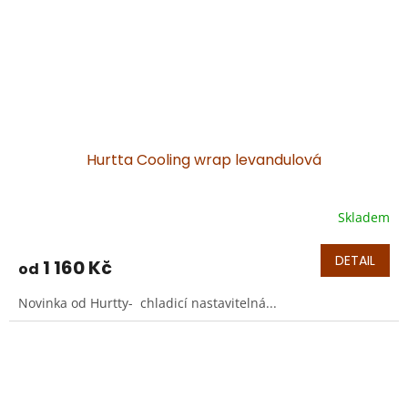
Hurtta Cooling wrap levandulová
Skladem
DETAIL
1 160 Kč
od
Novinka od Hurtty- chladicí nastavitelná...