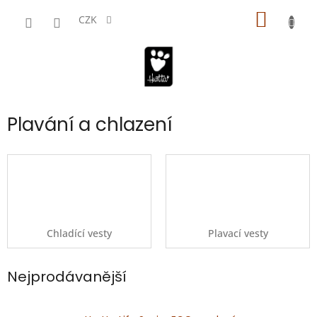
Přejít
NÁKUP
na
CZK
obsah
KOŠÍK
Plavání a chlazení
Chladící vesty
Plavací vesty
Nejprodávanější