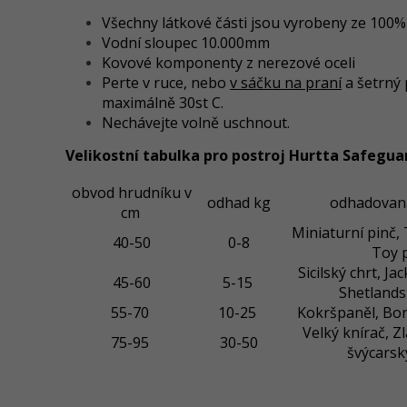
Všechny látkové části jsou vyrobeny ze 100
Vodní sloupec 10.000mm
Kovové komponenty z nerezové oceli
Perte v ruce, nebo
v sáčku na praní
a šetrný 
maximálně 30st C.
Nechávejte volně uschnout.
Velikostní tabulka pro postroj Hurtta Safegua
obvod hrudníku v
odhad kg
odhadovan
cm
Miniaturní pinč, 
40-50
0-8
Toy 
Sicilský chrt, Jac
45-60
5-15
Shetlands
55-70
10-25
Kokršpaněl, Bord
Velký knírač, Zla
75-95
30-50
švýcarsk