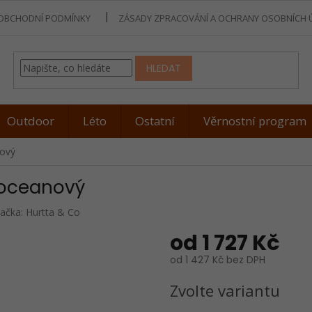
OBCHODNÍ PODMÍNKY
ZÁSADY ZPRACOVÁNÍ A OCHRANY OSOBNÍCH 
HLEDAT
Outdoor
Léto
Ostatní
Věrnostní program
nový
 oceanový
ačka:
Hurtta & Co
od
1 727 Kč
od
1 427 Kč
bez DPH
Měrná
Zvolte variantu
cena: