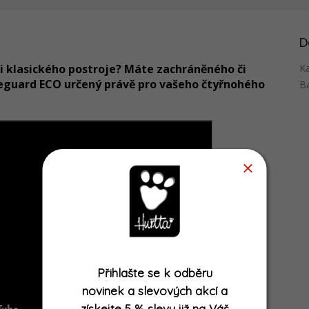
D
či klasického postroje? Máte zachráněného či
K
feguard ECO určený právě pro vašeho čtyřnohého
B
Přihlašte se k odběru
novinek a slevových akcí
a
získejte
5 % slevu již na Váš