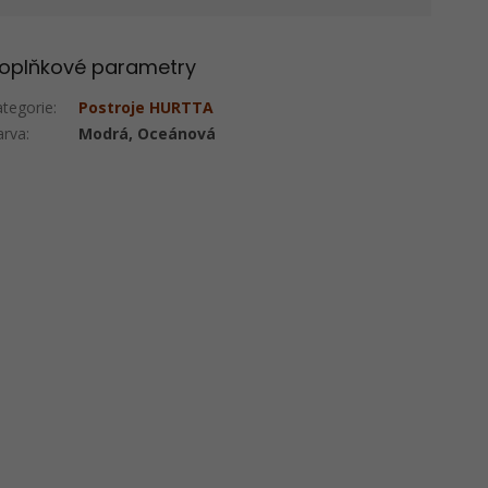
oplňkové parametry
ategorie
:
Postroje HURTTA
arva
:
Modrá, Oceánová