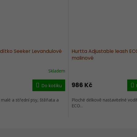
dítko Seeker Levandulové
Hurtta Adjustable leash EC
malinové
Skladem
986 Kč
Do košíku
 malé a střední psy, štěňata a
Ploché délkově nastavitelné vodí
ECO...