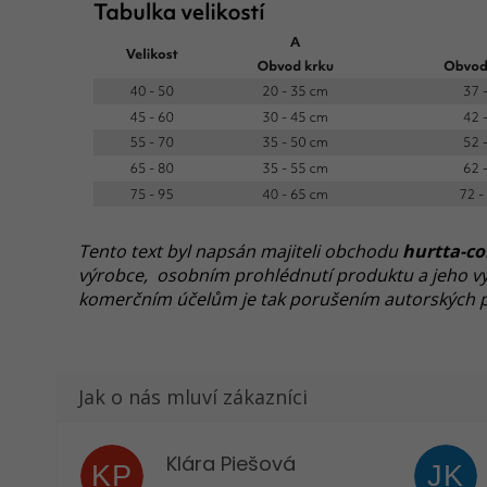
Tento text byl napsán majiteli obchodu
hurtta-co
výrobce, osobním prohlédnutí produktu a jeho vyz
komerčním účelům je tak porušením autorských p
Klára Piešová
KP
JK