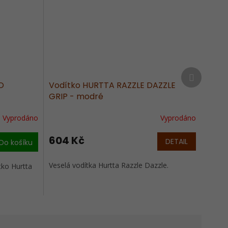
Další
produkt
O
Vodítko HURTTA RAZZLE DAZZLE
GRIP - modré
Vyprodáno
Vyprodáno
604 Kč
DETAIL
Do košíku
Veselá vodítka Hurtta Razzle Dazzle.
tko Hurtta