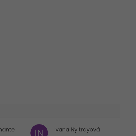
mante
Ivana Nyitrayová
IN