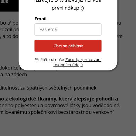
první nákup
:)
Email
nebo třípopruhovým/tříbodovým postrojem díky svému
ozdíl od standardních postrojů. Jedinečný design a
tí, a to dokonce i pro ty s úzkým pasem nebo hlubokým
Chci se přihlásit
Přečtěte si naše
Zásady zpracování
osobních údajů
 dokonce i mezi předními packami
 a na zádech
iditelnost za špatných světelných podmínek
o z ekologické tkaniny, která zlepšuje pohodlí a
vaného polyesteru a povrchové látky jsou voděodolné.
milovanému společníkovi bezstarostnou venkovní