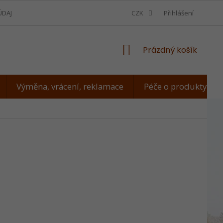
ÚDAJŮ
VÝMĚNA, VRÁCENÍ, REKLAMACE
CZK
JAK ZMĚŘIT PSA
Přihlášení
NÁKUPNÍ
Prázdný košík
KOŠÍK
Výměna, vrácení, reklamace
Péče o produkty