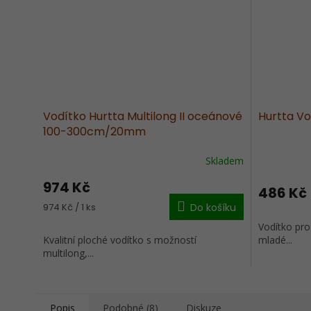
Vodítko Hurtta Multilong II oceánové
Hurtta Vo
100-300cm/20mm
Skladem
974 Kč
486 Kč
Měrná
974 Kč / 1 ks
Do košíku
cena:
Vodítko pro
Kvalitní ploché vodítko s možností
mladé...
multilong,...
Popis
Podobné (8)
Diskuze