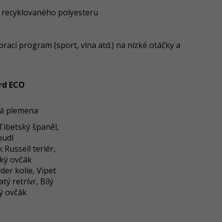
% recyklovaného polyesteru
prací program (sport, vlna atd.) na nízké otáčky a
rd ECO
á plemena
Tibetský španěl,
pudl
k Russell teriér,
ký ovčák
er kolie, Vipet
tý retrívr, Bílý
ý ovčák