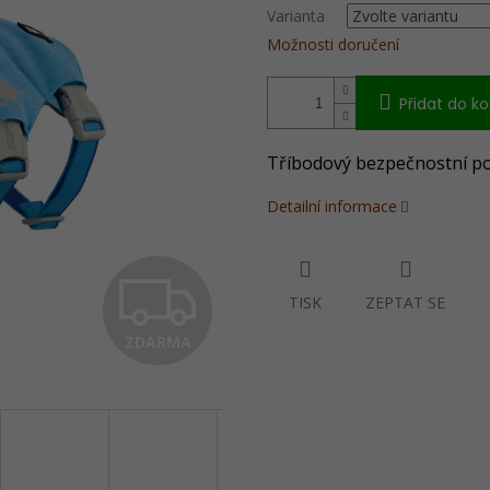
Varianta
Možnosti doručení
Přidat do ko
Tříbodový bezpečnostní pos
Detailní informace
Z
TISK
ZEPTAT SE
ZDARMA
D
A