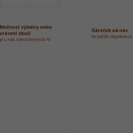
R
M
Možnost výměny nebo
Dáreček od nás
vrácení zboží
ke každé objednávce
je u nás samozřejmostí 🫶
A