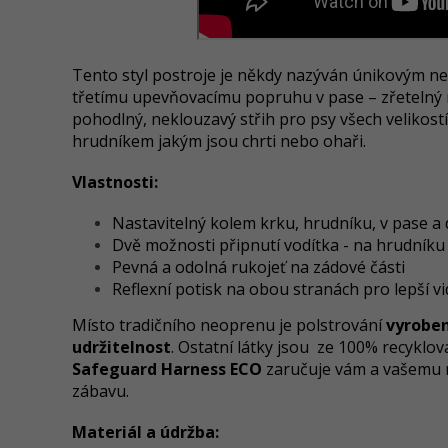
Tento styl postroje je někdy nazýván únikovým 
třetímu upevňovacímu popruhu v pase – zřetelný r
pohodlný, neklouzavý střih pro psy všech velikos
hrudníkem jakým jsou chrti nebo ohaři.
Vlastnosti:
Nastavitelný kolem krku, hrudníku, v pase a
Dvě možnosti připnutí vodítka - na hrudníku
Pevná a odolná rukojeť na zádové části
Reflexní potisk na obou stranách pro lepší v
Místo tradičního neoprenu je polstrování
vyroben
udržitelnost
. Ostatní látky jsou ze 100% recyklo
Safeguard Harness ECO
zaručuje vám a vašemu 
zábavu.
Materiál a údržba: