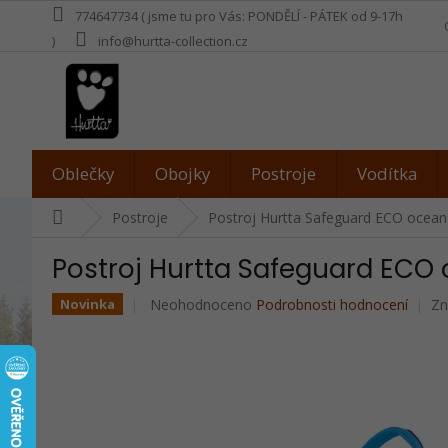
Přejít
774647734 ( jsme tu pro Vás: PONDĚLÍ - PÁTEK od 9-17h
na
)
info@hurtta-collection.cz
obsah
Oblečky
Obojky
Postroje
Vodítka
Domů
Postroje
Postroj Hurtta Safeguard ECO ocea
Postroj Hurtta Safeguard ECO
Průměrné
Neohodnoceno
Podrobnosti hodnocení
Zn
Novinka
hodnocení
produktu
je
0,0
z
5
hvězdiček.