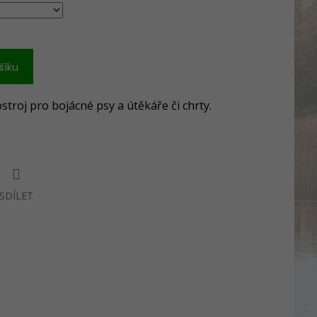
šíku
troj pro bojácné psy a útěkáře či chrty.
SDÍLET