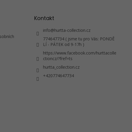
Kontakt
info
@
hurtta-collection.cz
sobních
774647734 ( jsme tu pro Vás: PONDĚ
LÍ - PÁTEK od 9-17h )
https://www.facebook.com/hurttacolle
ctioncz/?fref=ts
hurtta_collection.cz
+420774647734