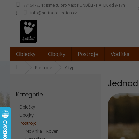
Přejít
774647734 ( jsme tu pro Vás: PONDĚLÍ - PÁTEK od 9-17h
na
)
info@hurtta-collection.cz
obsah
Oblečky
Obojky
Postroje
Vodítka
Domů
Postroje
Y typ
P
Jednodu
o
Přeskočit
s
Kategorie
kategorie
t
r
Oblečky
a
Obojky
n
Postroje
n
í
Novinka - Rover
p