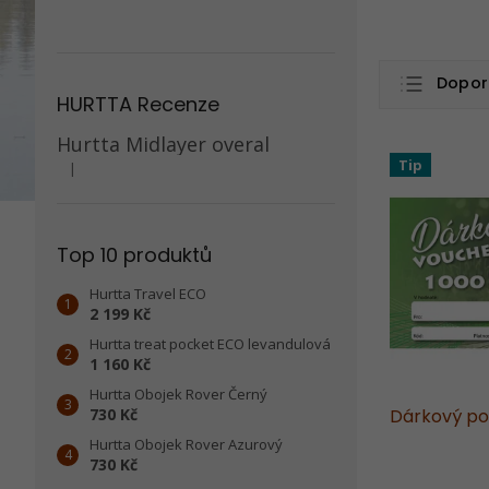
Ř
Dopor
a
HURTTA Recenze
z
Nejlev
e
Hurtta Midlayer overal
V
n
Nejdra
Tip
|
ý
Hodnocení produktu je 5 z 5 hvězdiček.
í
p
Nejpr
p
i
r
Abece
s
Top 10 produktů
o
p
d
r
Hurtta Travel ECO
u
2 199 Kč
o
k
d
Hurtta treat pocket ECO levandulová
t
1 160 Kč
u
ů
k
Hurtta Obojek Rover Černý
t
730 Kč
Dárkový po
ů
Hurtta Obojek Rover Azurový
730 Kč