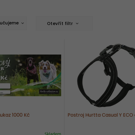
učujeme
Otevřít filtr
nější
žší
odávanější
dně
ukaz 1000 Kč
Postroj Hurtta Casual Y ECO
Skladem