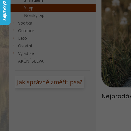
S madlem
a
Y typ
n
Norský typ
e
Vodítka
l
Outdoor
Léto
Ostatní
Vylaď se
AKČNÍ SLEVA
Jak správně změřit psa?
Nejprodá