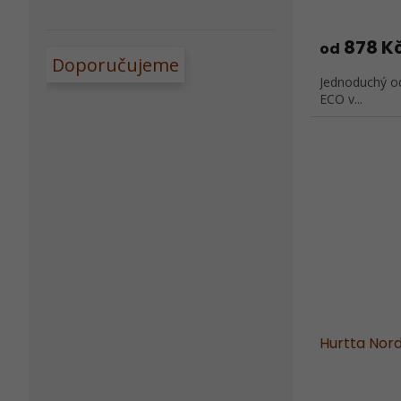
878 K
od
Doporučujeme
Jednoduchý od
ECO v...
Hurtta Nordi