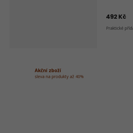
Průměrné
hodnocení
produktu
492 Kč
je
5,0
Praktické příd
z
5
hvězdiček.
Akční zboží
sleva na produkty až 40%
Z
á
p
a
t