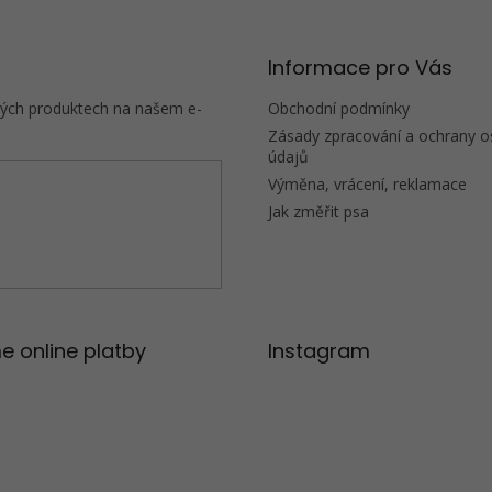
s
u
Informace pro Vás
vých produktech na našem e-
Obchodní podmínky
Zásady zpracování a ochrany o
údajů
Výměna, vrácení, reklamace
Jak změřit psa
e online platby
Instagram