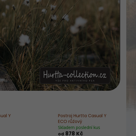
sual Y
Postroj Hurtta Casual Y
ECO růžový
Skladem poslední kus
878 Kč
od