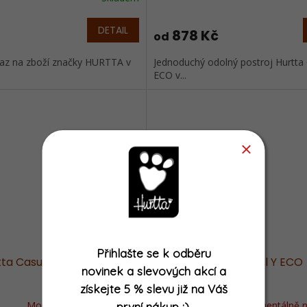
DETAIL
878 Kč
od
az na zboží značky HURTTA v
Jednoduchý odolný postroj Hurtta
ECO v...
Přihlašte se k odběru
tta Casual Y ECO azurový
Postroj Hurtta Casual Y ECO
novinek a slevových akcí
a
skořicový
získejte
5 % slevu již na Váš
Momentálně nedostupné
Momentálně n
první nákup
:)