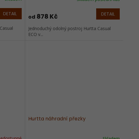
Průměrné
hodnocení
produktu
DETAIL
DETAIL
878 Kč
od
je
5,0
 Casual
Jednoduchý odolný postroj Hurtta Casual
z
ECO v...
5
hvězdiček.
Hurtta náhradní přezky
edostupné
Skladem