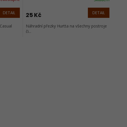
DETAIL
DETAIL
25 Kč
 Casual
Náhradní přezky Hurtta na všechny postroje
či...