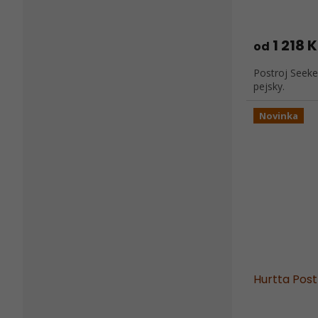
1 218 
od
Postroj Seeke
pejsky.
Novinka
Hurtta Pos