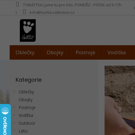
Přejít
774647734 ( jsme tu pro Vás: PONDĚLÍ - PÁTEK od 9-17h
na
)
info@hurtta-collection.cz
obsah
Oblečky
Obojky
Postroje
Vodítka
P
o
Přeskočit
s
Kategorie
kategorie
t
r
Oblečky
a
Obojky
n
Postroje
n
í
Vodítka
p
Outdoor
a
Léto