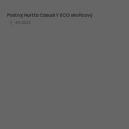
produktu
je
5
Postroj Hurtta Casual Y ECO skořicový
z
|
4.9.2023
5
Hodnocení
hvězdiček.
produktu
je
5
z
5
hvězdiček.