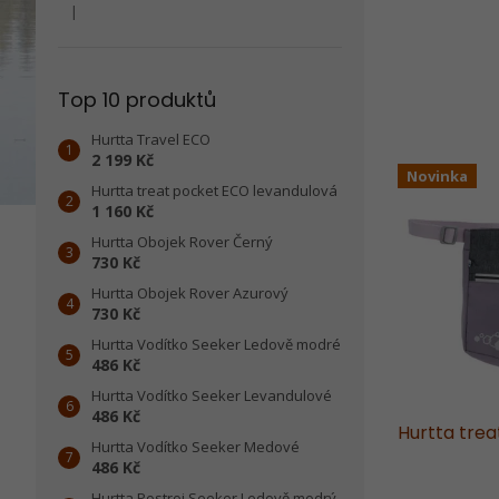
|
Hodnocení produktu je 5 z 5 hvězdiček.
Top 10 produktů
Hurtta Travel ECO
2 199 Kč
Novinka
Hurtta treat pocket ECO levandulová
1 160 Kč
Hurtta Obojek Rover Černý
730 Kč
Hurtta Obojek Rover Azurový
730 Kč
Hurtta Vodítko Seeker Ledově modré
486 Kč
Hurtta Vodítko Seeker Levandulové
486 Kč
Hurtta tre
Hurtta Vodítko Seeker Medové
486 Kč
Hurtta Postroj Seeker Ledově modrý