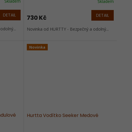
Skladem
Skladem
DETAIL
DETAIL
730 Kč
dolný...
Novinka od HURTTY - Bezpečný a odolný...
Novinka
ndulové
Hurtta Vodítko Seeker Medové