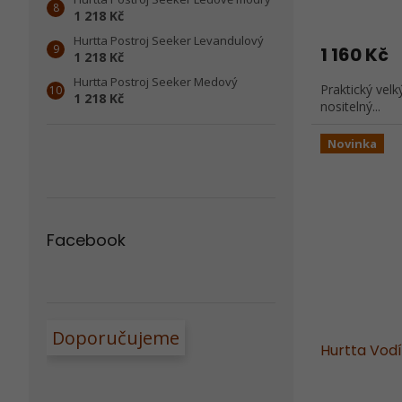
1 218 Kč
Hurtta Postroj Seeker Levandulový
1 160 Kč
1 218 Kč
Hurtta Postroj Seeker Medový
Praktický vel
1 218 Kč
nositelný...
Novinka
Facebook
Doporučujeme
Hurtta Vod