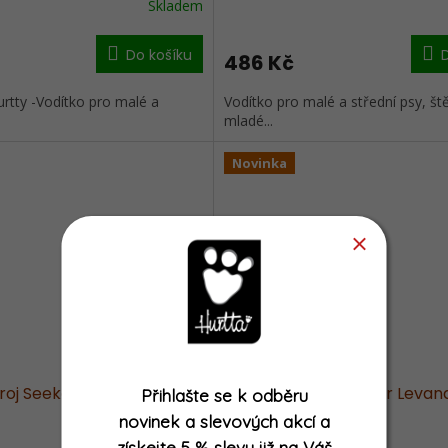
Skladem
Do košíku
486 Kč
rtty -Vodítko pro malé a
Vodítko pro malé a střední psy, št
mladé...
Novinka
troj Seeker Ledově modrý
Hurtta Postroj Seeker Levan
Přihlašte se k odběru
novinek a slevových akcí
a
získejte
5 % slevu již na Váš