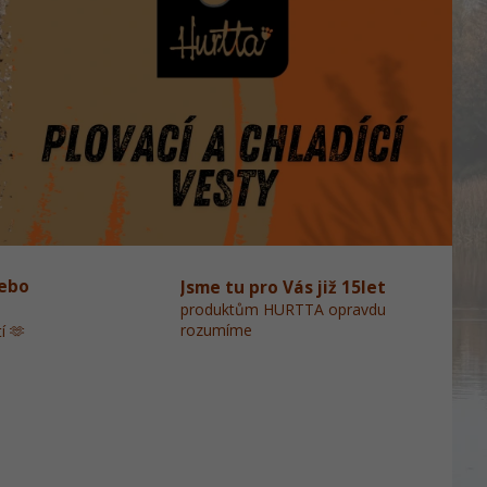
ebo
Jsme tu pro Vás již 15let
produktům HURTTA opravdu
rozumíme
í 🫶