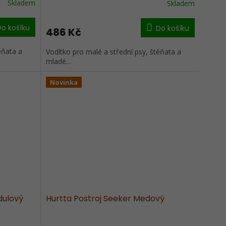
Skladem
Skladem
Do košíku
Do košíku
486 Kč
ěňata a
Vodítko pro malé a střední psy, štěňata a
mladé...
Novinka
dulový
Hurtta Postroj Seeker Medový