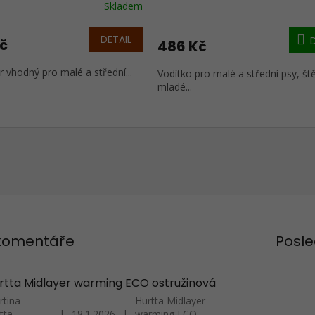
Skladem
DETAIL
Kč
486 Kč
 vhodný pro malé a střední...
Vodítko pro malé a střední psy, št
mladé...
 komentáře
Posle
rtta Midlayer warming ECO ostružinová
tina -
Hurtta Midlayer
tta-
|
18.1.2026
|
warming ECO