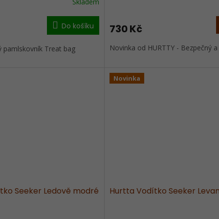
Skladem
Do košíku
730 Kč
Novinka od HURTTY - Bezpečný a o
ký pamlskovník Treat bag
Novinka
ítko Seeker Ledově modré
Hurtta Vodítko Seeker Leva