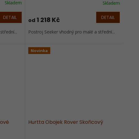
Skladem
Skladem
DETAIL
DETAIL
1 218 Kč
od
třední...
Postroj Seeker vhodný pro malé a střední...
Novinka
hové
Hurtta Obojek Rover Skořicový