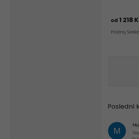
1 218 
od
Postroj Seeker
Poslední
Hu
M
Mar
hur