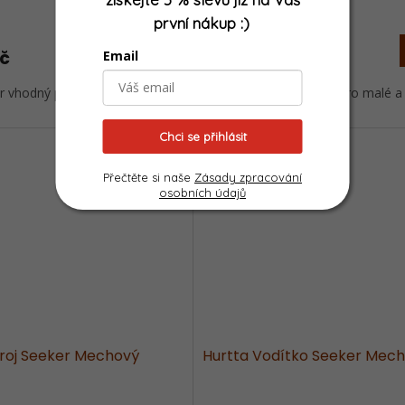
Skladem
první nákup
:)
DETAIL
Kč
1 218 Kč
Email
od
r vhodný pro malé a střední
Postroj Seeker vhodný pro malé a s
Chci se přihlásit
Novinka
Přečtěte si naše
Zásady zpracování
osobních údajů
troj Seeker Mechový
Hurtta Vodítko Seeker Mec