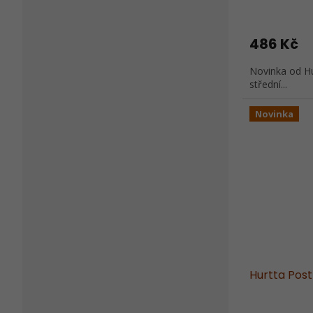
486 Kč
Novinka od Hu
střední...
Novinka
Hurtta Pos