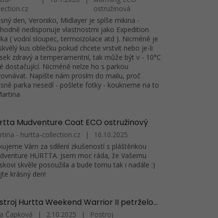
lection.cz
ostružinová
sný den, Veroniko, Midlayer je spíše mikina -
hodně nedisponuje vlastnostmi jako Expedition
ka ( vodní sloupec, termoizolace atd ). Nicméně je
skvělý kus oblečku pokud chcete vrstvit nebo je-li
sek zdravý a temperamentní, tak může být v - 10°C
é dostačující. Nicméně nelze ho s parkou
ovnávat. Napište nám prosím do mailu, proč
sně parka nesedí - pošlete fotky - koukneme na to
Martina
rtta Mudventure Coat ECO ostružinový
tina - hurtta-collection.cz
|
16.10.2025
ujeme Vám za sdílení zkušeností s pláštěnkou
dventure HURTTA. Jsem moc ráda, že Vašemu
skovi skvěle posoužila a bude tomu tak i nadále :)
te krásný den!
Postroj Hurtta Weekend Warrior II petrželový
na Čapková
|
2.10.2025
|
Postroj