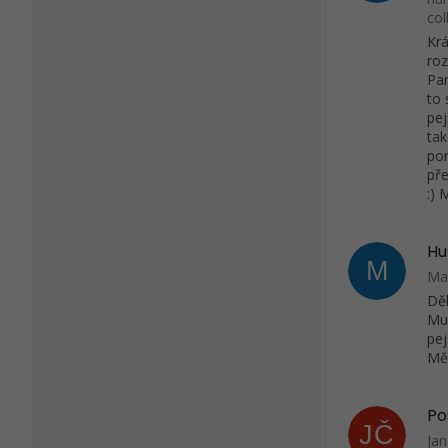
col
Krá
roz
Par
to 
pej
tak
por
pře
:) 
Hu
M
Mar
Děk
Mu
pej
Měj
JČ
Ja