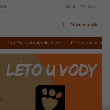
ÚDAJŮ
VÝMĚNA, VRÁCENÍ, REKLAMACE
CZK
JAK ZMĚŘIT PSA
Přihlášení
NÁKUPNÍ
Prázdný košík
KOŠÍK
Výměna, vrácení, reklamace
Péče o produkty