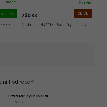
Skladem
Skladem
DETAIL
Do košíku
730 Kč
Novinka od HURTTY - Bezpečný a odolný...
ěňata a
dní hodnocení
Hurtta Midlayer overal
|
5.9.2023
Hodnocení