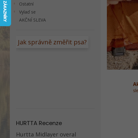
n
Ostatní
e
Vylaď se
l
AKČNÍ SLEVA
Jak správně změřit psa?
A
sl
HURTTA Recenze
Hurtta Midlayer overal