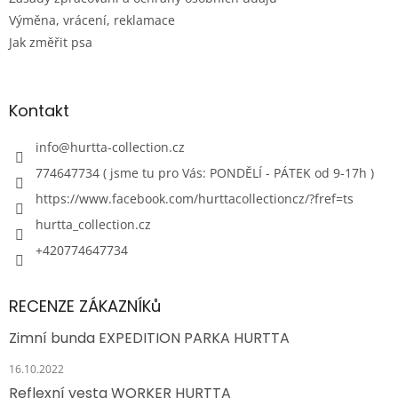
Výměna, vrácení, reklamace
Jak změřit psa
Kontakt
info
@
hurtta-collection.cz
774647734 ( jsme tu pro Vás: PONDĚLÍ - PÁTEK od 9-17h )
https://www.facebook.com/hurttacollectioncz/?fref=ts
hurtta_collection.cz
+420774647734
RECENZE ZÁKAZNÍKů
Zimní bunda EXPEDITION PARKA HURTTA
16.10.2022
Reflexní vesta WORKER HURTTA