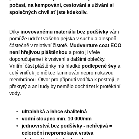
počasí, na kempování, cestování a užívání si
společných chvil ať jste kdekoliv.
Díky
inovovanému materiálu bez podšívky
vám
pomůže udržet vašeho pejska v suchu a alespoň
částečně v relativní čistotě.
Mudventure coat ECO
není hřejivou pláštěnkou
a proto ji vřele
doporučujeme i k vrstvení s dalšími oblečky.
Vnitřní část pláštěnky má hladké
podlepené švy
a
celý vnitřek je měkce laminován nepromokavou
membránou. Otvor pro připnutí vodítka k postroji je
překrytý a ani tudy by nemělo docházet k protékání
vody.
ultralehká a lehce sbalitelná
vodní sloupec min. 10 000mm
jednovrstvá bez podšívky - nehřejivá =
celoroční nepromokavá vrstva