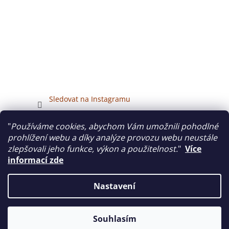
Sledovat na Instagramu
"
Používáme cookies, abychom Vám umožnili pohodlné
Veškerý obsah tohoto webu je chráněn autorským právem.
prohlížení webu a díky analýze provozu webu neustále
zlepšovali jeho funkce, výkon a použitelnost.
"
Více
informací zde
Vytvořil Shoptet
Nastavení
Copyright 2026
hurtta-collection.cz
. Všechna práva
Souhlasím
vyhrazena.