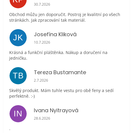
Hodnocení obchodu je 5 z 5 hvězdiček.
30.7.2026
Obchod můžu jen doporučit. Postroj je kvalitní po všech
stránkách. Jak zpracování tak materiál.
Josefína Kliková
JK
Hodnocení obchodu je 5 z 5 hvězdiček.
10.7.2026
Krásná a funkční pláštěnka. Nákup a doručení na
jedničku.
Tereza Bustamante
TB
Hodnocení obchodu je 5 z 5 hvězdiček.
2.7.2026
Skvělý produkt. Mám tuhle vestu pro obě feny a sedí
perfektně. :-)
Ivana Nyitrayová
IN
Hodnocení obchodu je 5 z 5 hvězdiček.
28.6.2026
.