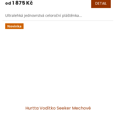
M
1 875 Kč
od
DETAIL
A
Ultralehká jednovrstvá celoroční pláštěnka...
Novinka
Hurtta Vodítko Seeker Mechové