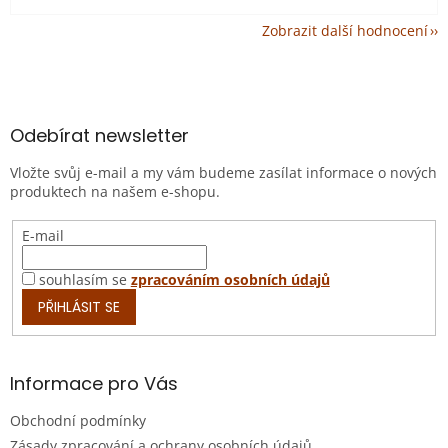
Zobrazit další hodnocení
Z
á
p
a
Odebírat newsletter
t
Vložte svůj e-mail a my vám budeme zasílat informace o nových
í
produktech na našem e-shopu.
E-mail
souhlasím se
zpracováním osobních údajů
PŘIHLÁSIT SE
Informace pro Vás
Obchodní podmínky
Zásady zpracování a ochrany osobních údajů