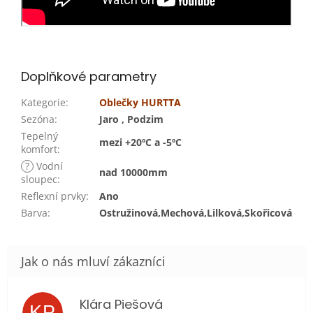
Doplňkové parametry
Kategorie
:
Oblečky HURTTA
Sezóna
:
Jaro , Podzim
Tepelný
mezi +20ºC a -5ºC
komfort
:
?
Vodní
nad 10000mm
sloupec
:
Reflexní prvky
:
Ano
Barva
:
Ostružinová,Mechová,Lilková,Skořicová
Klára Piešová
KP