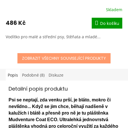
Skladem
486 Kč
Do košíku
Vodítko pro malé a střední psy, štěňata a mladé...
ZOBRAZIT VŠECHNY SOUVISEJÍCÍ PRODUKTY
Popis
Podobné (8)
Diskuze
Detailní popis produktu
Psi se neptají, zda venku prší, je bláto, mokro či
nevlídno... Když se jim chce, běhají nadšeně v
kalužích i blátě a přesně pro ně je tu pláštěnka
Mudventure Coat ECO. Ultralehká jednovrstvá
pláštěnka vhodná pro celoroční využití za každého