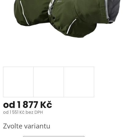
od
1 877 Kč
od
1 551 Kč
bez DPH
Měrná
Zvolte variantu
cena: