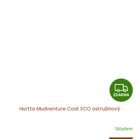
Z
ZDARMA
D
Hurtta Mudventure Coat ECO ostružinový
A
R
Skladem