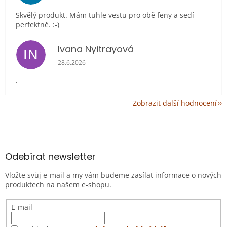
Skvělý produkt. Mám tuhle vestu pro obě feny a sedí
perfektně. :-)
Ivana Nyitrayová
IN
Hodnocení obchodu je 5 z 5 hvězdiček.
28.6.2026
.
Zobrazit další hodnocení
Z
á
p
a
Odebírat newsletter
t
Vložte svůj e-mail a my vám budeme zasílat informace o nových
í
produktech na našem e-shopu.
E-mail