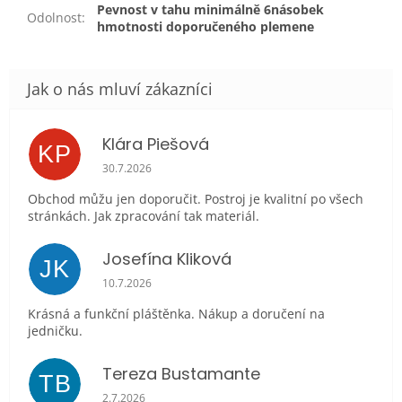
Pevnost v tahu minimálně 6násobek
Odolnost
:
hmotnosti doporučeného plemene
Klára Piešová
KP
Hodnocení obchodu je 5 z 5 hvězdiček.
30.7.2026
Obchod můžu jen doporučit. Postroj je kvalitní po všech
stránkách. Jak zpracování tak materiál.
Josefína Kliková
JK
Hodnocení obchodu je 5 z 5 hvězdiček.
10.7.2026
Krásná a funkční pláštěnka. Nákup a doručení na
jedničku.
Tereza Bustamante
TB
Hodnocení obchodu je 5 z 5 hvězdiček.
2.7.2026