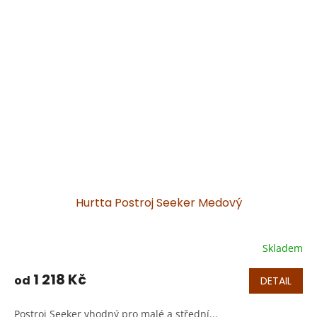
Hurtta Postroj Seeker Medový
Skladem
1 218 Kč
od
DETAIL
Postroj Seeker vhodný pro malé a střední...