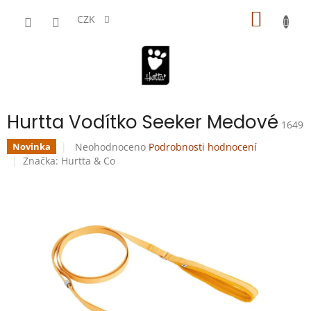
Přejít
NÁKUP
na
CZK
obsah
KOŠÍK
Hurtta Vodítko Seeker Medové
1649
Průměrné
Neohodnoceno
Podrobnosti hodnocení
Novinka
hodnocení
Značka:
Hurtta & Co
produktu
je
0,0
z
5
hvězdiček.