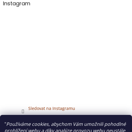
Instagram
Sledovat na Instagramu
"
Používáme cookies, abychom Vám umožnili pohodlné
Veškerý obsah tohoto webu je chráněn autorským právem.
prohlížení webu a díky analýze provozu webu neustále