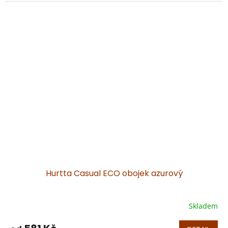
5
hvězdiček.
Hurtta Casual ECO obojek azurový
Skladem