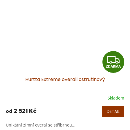
Z
ZDARMA
D
Hurtta Extreme overall ostružinový
A
R
Skladem
Průměrné
hodnocení
M
produktu
2 521 Kč
od
DETAIL
je
A
5,0
Unikátní zimní overal se stříbrnou...
z