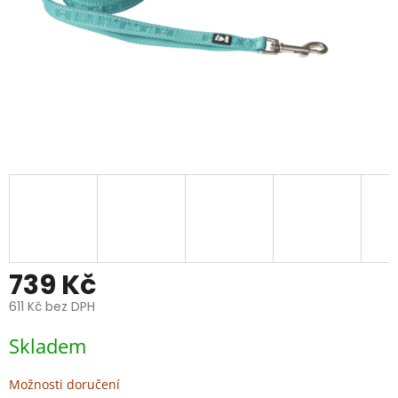
739 Kč
611 Kč bez DPH
Měrná
Skladem
cena:
Možnosti doručení