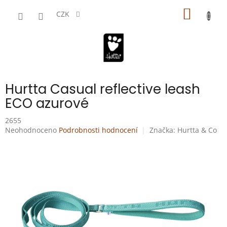
Přejít
NÁKUP
na
CZK
obsah
KOŠÍK
Hurtta Casual reflective leash
ECO azurové
2655
Průměrné
Neohodnoceno
Podrobnosti hodnocení
Značka:
Hurtta & Co
hodnocení
produktu
je
0,0
z
5
hvězdiček.