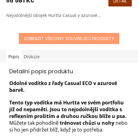
581 Kč
od
DETAIL
Nejodolnější obojek Hurtta Casual v azurové...
ZOBRAZIT VŠECHNY SOUVISEJÍCÍ PRODUKTY
Popis
Diskuze
Detailní popis produktu
Odolné vodítko z řady Casual ECO v azurové
barvě.
Tento typ vodítka má Hurtta ve svém portfoliu
již od nepaměti. Jsou to nejodolnější vodítka s
reflexním prošitím a druhou ručkou blíže u psa.
Můžete tak pohodlně
trénovat chůzi u nohy
nebo
si ho jen přidržet blíž, když je to potřeba.