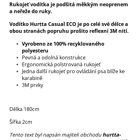
Rukojeť vodítka
je podšitá měkkým neoprenem
a neřeže do ruky.
Vodítko Hurtta Casual ECO je po celé své délce a
obou stranách popruhu prošito reflexní 3M nití.
Vyrobeno ze 100% recyklovaného
polyesteru
Pevná a odolná konstrukce
Ergonomická polstrovaná rukojeť
Jedna další rukojeť pro ovládání psa blíže ke
karabině
3M prvky
Délka 180cm
Šířka 2cm
Tento text byl napsán majiteli obchodu
hurtta-