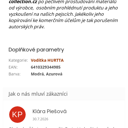
collection.cz
po pečlivém prostudování materiálů
od výrobce, osobním prohlédnutí produktu a jeho
vyzkoušení na našich pejscích. Jakékoliv jeho
kopírování ke komerčním účelům je tak porušením
autorských práv.
Doplňkové parametry
Kategorie
:
Vodítka HURTTA
EAN
:
6410329344985
Barva
:
Modrá, Azurová
Klára Piešová
KP
Hodnocení obchodu je 5 z 5 hvězdiček.
30.7.2026