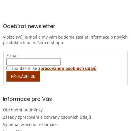
Z
á
p
a
Odebírat newsletter
t
Vložte svůj e-mail a my vám budeme zasílat informace o nových
í
produktech na našem e-shopu.
E-mail
souhlasím se
zpracováním osobních údajů
PŘIHLÁSIT SE
Informace pro Vás
Obchodní podmínky
Zásady zpracování a ochrany osobních údajů
Výměna, vrácení, reklamace