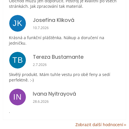
Obchod můžu jen doporučit. Postroj je kvalitní po všech
stránkách. Jak zpracování tak materiál.
Josefína Kliková
JK
Hodnocení obchodu je 5 z 5 hvězdiček.
10.7.2026
Krásná a funkční pláštěnka. Nákup a doručení na
jedničku.
Tereza Bustamante
TB
Hodnocení obchodu je 5 z 5 hvězdiček.
2.7.2026
Skvělý produkt. Mám tuhle vestu pro obě feny a sedí
perfektně. :-)
Ivana Nyitrayová
IN
Hodnocení obchodu je 5 z 5 hvězdiček.
28.6.2026
.
Zobrazit další hodnocení