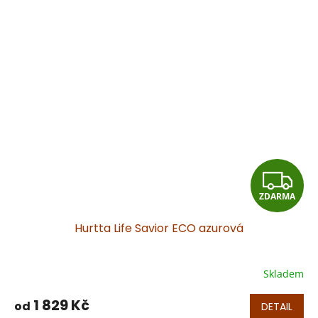
Z
ZDARMA
D
Hurtta Life Savior ECO azurová
A
R
Skladem
Průměrné
hodnocení
M
produktu
1 829 Kč
od
DETAIL
je