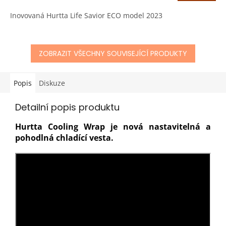
A
5,0
Inovovaná Hurtta Life Savior ECO model 2023
z
5
hvězdiček.
ZOBRAZIT VŠECHNY SOUVISEJÍCÍ PRODUKTY
Popis
Diskuze
Detailní popis produktu
Hurtta Cooling Wrap je nová nastavitelná a
pohodlná chladící vesta.