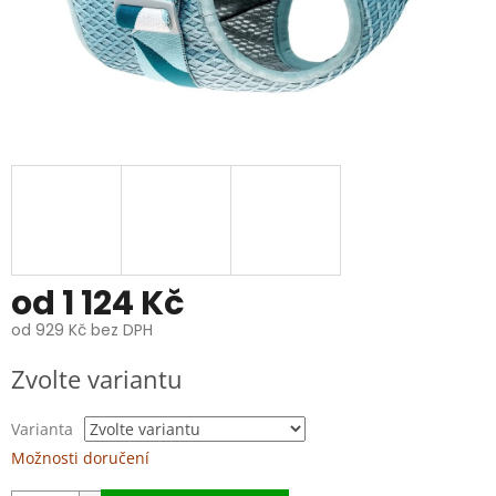
od
1 124 Kč
od
929 Kč
bez DPH
Měrná
Zvolte variantu
cena:
Varianta
Možnosti doručení