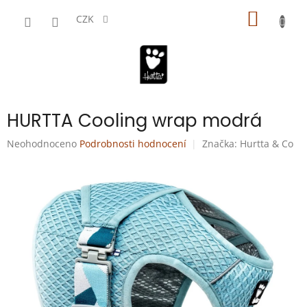
Přejít
NÁKUP
na
CZK
obsah
KOŠÍK
HURTTA Cooling wrap modrá
Průměrné
Neohodnoceno
Podrobnosti hodnocení
Značka:
Hurtta & Co
hodnocení
produktu
je
0,0
z
5
hvězdiček.