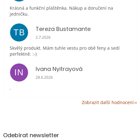
Krásná a funkční pláštěnka. Nákup a doručení na
jedničku.
Tereza Bustamante
TB
Hodnocení obchodu je 5 z 5 hvězdiček.
2.7.2026
Skvělý produkt. Mám tuhle vestu pro obě feny a sedí
perfektně. :-)
Ivana Nyitrayová
IN
Hodnocení obchodu je 5 z 5 hvězdiček.
28.6.2026
.
Zobrazit další hodnocení
Z
á
p
a
Odebírat newsletter