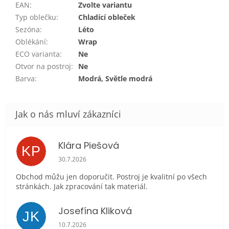
EAN
:
Zvolte variantu
Typ oblečku
:
Chladící obleček
Sezóna
:
Léto
Oblékání
:
Wrap
ECO varianta
:
Ne
Otvor na postroj
:
Ne
Barva
:
Modrá, Světle modrá
Klára Piešová
KP
Hodnocení obchodu je 5 z 5 hvězdiček.
30.7.2026
Obchod můžu jen doporučit. Postroj je kvalitní po všech
stránkách. Jak zpracování tak materiál.
Josefína Kliková
JK
Hodnocení obchodu je 5 z 5 hvězdiček.
10.7.2026