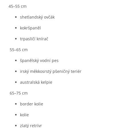
45–55 cm
shetlandský ovčák
kokršpaněl
trpasličí knírač
55–65 cm
španělský vodní pes
irský měkkosrstý pšeničný teriér
australská kelpie
65–75 cm
border kolie
kolie
zlatý retrívr