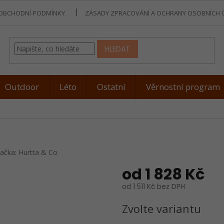
OBCHODNÍ PODMÍNKY
ZÁSADY ZPRACOVÁNÍ A OCHRANY OSOBNÍCH 
HLEDAT
Outdoor
Léto
Ostatní
Věrnostní program
ačka:
Hurtta & Co
od
1 828 Kč
od
1 511 Kč
bez DPH
Měrná
Zvolte variantu
cena: