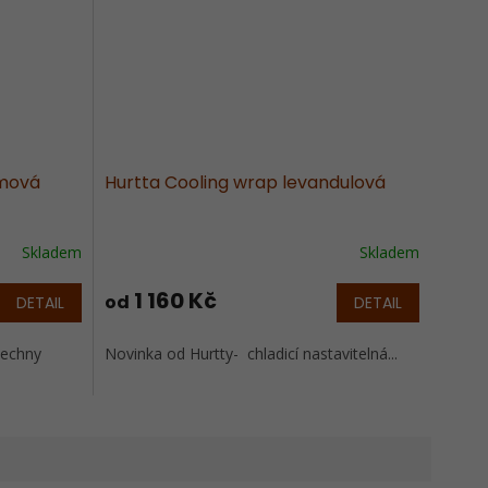
umová
Hurtta Cooling wrap levandulová
Skladem
Skladem
1 160 Kč
od
DETAIL
DETAIL
šechny
Novinka od Hurtty- chladicí nastavitelná...