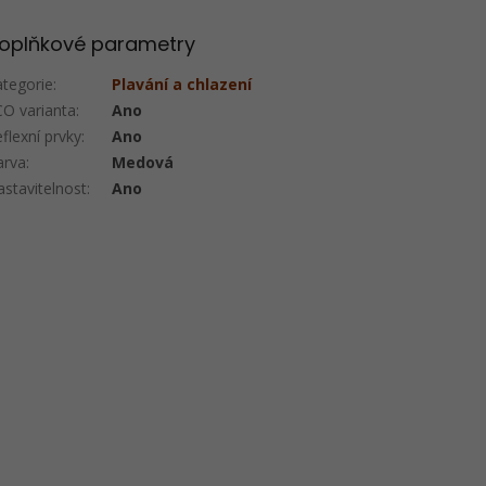
oplňkové parametry
ategorie
:
Plavání a chlazení
CO varianta
:
Ano
flexní prvky
:
Ano
arva
:
Medová
stavitelnost
:
Ano