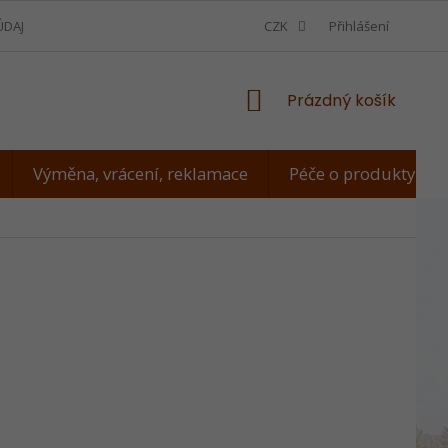
ÚDAJŮ
VÝMĚNA, VRÁCENÍ, REKLAMACE
CZK
JAK ZMĚŘIT PSA
Přihlášení
NÁKUPNÍ
Prázdný košík
KOŠÍK
Výměna, vrácení, reklamace
Péče o produkty