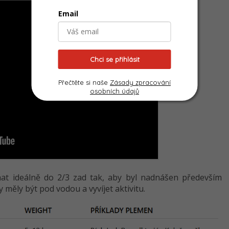
Email
Chci se přihlásit
Přečtěte si naše
Zásady zpracování
osobních údajů
at ideálně do 2/3 zad tak, aby byl nadnášen především
 měly být pod vodou a vyvíjet aktivitu.