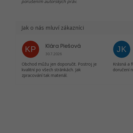
porušením autorských práv.
Klára Piešová
KP
JK
Hodnocení obchodu je 5 z 5 hvězdiček.
30.7.2026
Obchod můžu jen doporučit. Postroj je
Krásná a f
kvalitní po všech stránkách. Jak
doručení n
zpracování tak materiál.
Z
á
p
a
t