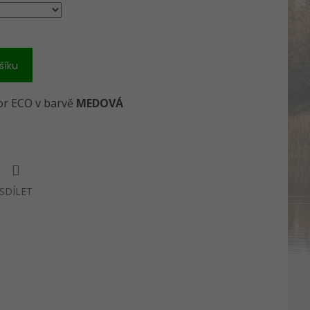
šíku
ior ECO v barvě
MEDOVÁ
SDÍLET