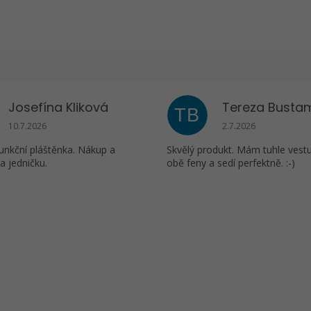
Josefína Kliková
Tereza Busta
TB
Hodnocení obchodu je 5 z 5 hvězdiček.
Hodnocení obchodu j
10.7.2026
2.7.2026
unkční pláštěnka. Nákup a
Skvělý produkt. Mám tuhle vest
a jedničku.
obě feny a sedí perfektně. :-)