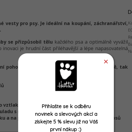
D
é vesty pro psy. Je ideální na koupání, záchranářství,
K
.
E
Re
by se přizpůsobil tělu
každého psa a optimálně vyvážil
B
 inovaci je hrudní část přiléhavější a lépe napasovatelná
Na
ní pohodlí a bezpečí pro vašeho psa jak na vodě, tak
lů
o vztlak ISO ISO 12402-5:2006
Přihlašte se k odběru
ouladu s normou SFS-EN ISO13934-1
novinek a slevových akcí
a
íku a na prsou, díky tomu padne většině plemen psů
získejte
5 % slevu již na Váš
první nákup
:)