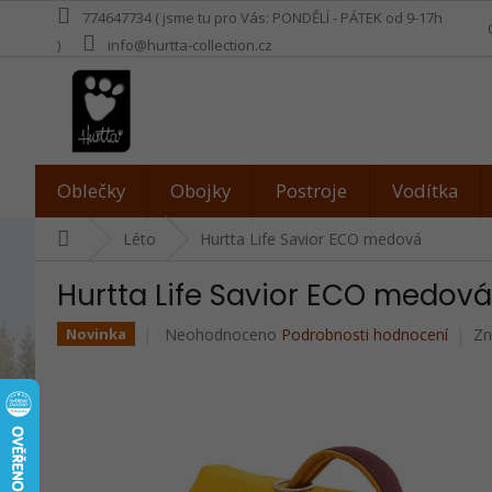
Přejít
774647734 ( jsme tu pro Vás: PONDĚLÍ - PÁTEK od 9-17h
na
)
info@hurtta-collection.cz
obsah
Oblečky
Obojky
Postroje
Vodítka
Domů
Léto
Hurtta Life Savior ECO medová
Hurtta Life Savior ECO medová
Průměrné
Neohodnoceno
Podrobnosti hodnocení
Zn
Novinka
hodnocení
produktu
je
0,0
z
5
hvězdiček.