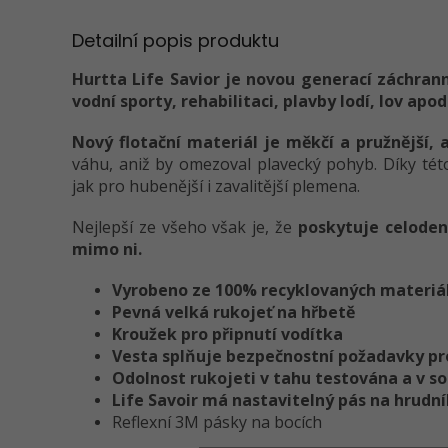
Detailní popis produktu
Hurtta Life Savior je novou generací záchrann
vodní sporty, rehabilitaci, plavby lodí, lov apod
Nový flotační materiál je měkčí a pružnější, a
váhu, aniž by omezoval plavecký pohyb. Díky této
jak pro hubenější i zavalitější plemena.
Nejlepší ze všeho však je, že
poskytuje celoden
mimo ni.
Vyrobeno ze 100% recyklovaných materiá
Pevná velká rukojeť na hřbetě
Kroužek pro připnutí vodítka
Vesta splňuje bezpečnostní požadavky pr
Odolnost rukojeti v tahu testována a v s
Life Savoir má nastavitelný pás na hrudn
Reflexní 3M pásky na bocích