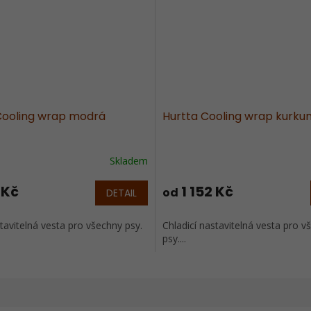
ooling wrap modrá
Hurtta Cooling wrap kurk
Skladem
 Kč
1 152 Kč
od
DETAIL
stavitelná vesta pro všechny psy.
Chladicí nastavitelná vesta pro v
psy....