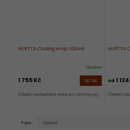
HURTTA Cooling wrap růžová
HURTTA C
Skladem
Průměrné
hodnocení
produktu
1 755 Kč
1 124
od
DETAIL
je
5,0
Chladicí nastavitelná vesta pro všechny psy.
Chladicí na
z
5
hvězdiček.
Popis
Diskuze