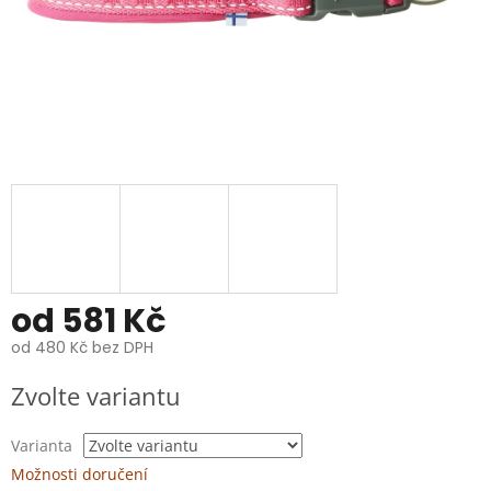
od
581 Kč
od
480 Kč
bez DPH
Měrná
Zvolte variantu
cena:
Varianta
Možnosti doručení