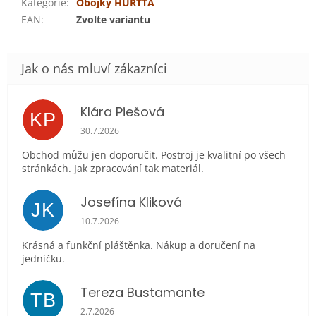
Kategorie
:
Obojky HURTTA
EAN
:
Zvolte variantu
Klára Piešová
KP
Hodnocení obchodu je 5 z 5 hvězdiček.
30.7.2026
Obchod můžu jen doporučit. Postroj je kvalitní po všech
stránkách. Jak zpracování tak materiál.
Josefína Kliková
JK
Hodnocení obchodu je 5 z 5 hvězdiček.
10.7.2026
Krásná a funkční pláštěnka. Nákup a doručení na
jedničku.
Tereza Bustamante
TB
Hodnocení obchodu je 5 z 5 hvězdiček.
2.7.2026