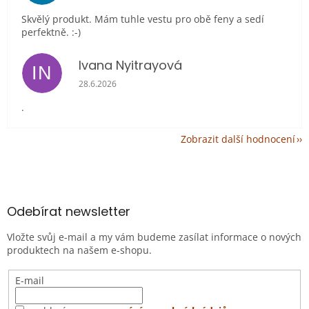
Skvělý produkt. Mám tuhle vestu pro obě feny a sedí
perfektně. :-)
Ivana Nyitrayová
IN
Hodnocení obchodu je 5 z 5 hvězdiček.
28.6.2026
.
Zobrazit další hodnocení
Z
á
p
a
Odebírat newsletter
t
Vložte svůj e-mail a my vám budeme zasílat informace o nových
í
produktech na našem e-shopu.
E-mail