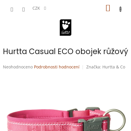
Přejít
NÁKUP
na
CZK
obsah
KOŠÍK
Hurtta Casual ECO obojek růžový
Průměrné
Neohodnoceno
Podrobnosti hodnocení
Značka:
Hurtta & Co
hodnocení
produktu
je
0,0
z
5
hvězdiček.