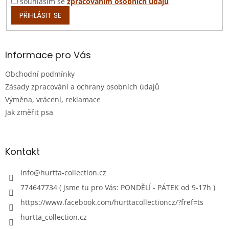
souhlasím se
zpracováním osobních údajů
PŘIHLÁSIT SE
Informace pro Vás
Obchodní podmínky
Zásady zpracování a ochrany osobních údajů
Výměna, vrácení, reklamace
Jak změřit psa
Kontakt
info
@
hurtta-collection.cz
774647734 ( jsme tu pro Vás: PONDĚLÍ - PÁTEK od 9-17h )
https://www.facebook.com/hurttacollectioncz/?fref=ts
hurtta_collection.cz