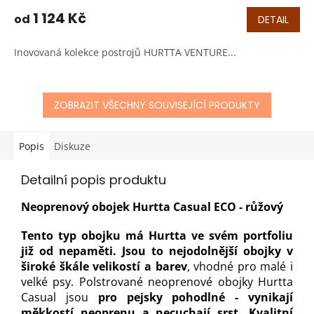
hodnocení
produktu
1 124 Kč
od
DETAIL
je
5,0
Inovovaná kolekce postrojů HURTTA VENTURE...
z
5
hvězdiček.
ZOBRAZIT VŠECHNY SOUVISEJÍCÍ PRODUKTY
Popis
Diskuze
Detailní popis produktu
Neoprenový obojek Hurtta Casual ECO - růžový
Tento typ obojku má Hurtta ve svém portfoliu
již od nepaměti. Jsou to nejodolnější obojky v
široké škále velikostí a barev
, vhodné pro malé i
velké psy. Polstrované neoprenové obojky Hurtta
Casual jsou
pro pejsky pohodlné - vynikají
měkkostí neoprenu a necuchají srst. Kvalitní