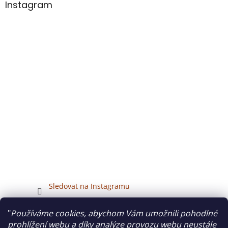
Instagram
Sledovat na Instagramu
"
Používáme cookies, abychom Vám umožnili pohodlné
Veškerý obsah tohoto webu je chráněn autorským právem.
prohlížení webu a díky analýze provozu webu neustále