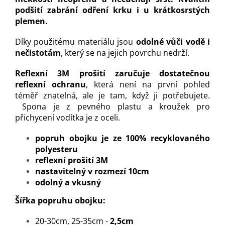
podšití zabrání odření krku i u krátkosrstých
plemen.
Díky použitému materiálu jsou
odolné vůči vodě i
nečistotám
, který se na jejich povrchu nedrží.
Reflexní 3M prošití zaručuje dostatečnou
reflexní ochranu
, která není na první pohled
téměř znatelná, ale je tam, když ji potřebujete.
Spona je z pevného plastu a kroužek pro
přichycení vodítka je z oceli.
popruh obojku je ze 100% recyklovaného
polyesteru
reflexní prošití 3M
nastavitelný v rozmezí 10cm
odolný a vkusný
Šířka popruhu obojku:
20-30cm, 25-35cm -
2,5cm