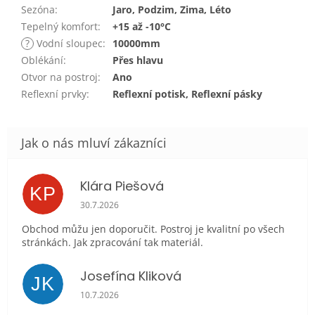
Sezóna
:
Jaro, Podzim, Zima, Léto
Tepelný komfort
:
+15 až -10°C
?
Vodní sloupec
:
10000mm
Oblékání
:
Přes hlavu
Otvor na postroj
:
Ano
Reflexní prvky
:
Reflexní potisk, Reflexní pásky
Klára Piešová
KP
Hodnocení obchodu je 5 z 5 hvězdiček.
30.7.2026
Obchod můžu jen doporučit. Postroj je kvalitní po všech
stránkách. Jak zpracování tak materiál.
Josefína Kliková
JK
Hodnocení obchodu je 5 z 5 hvězdiček.
10.7.2026