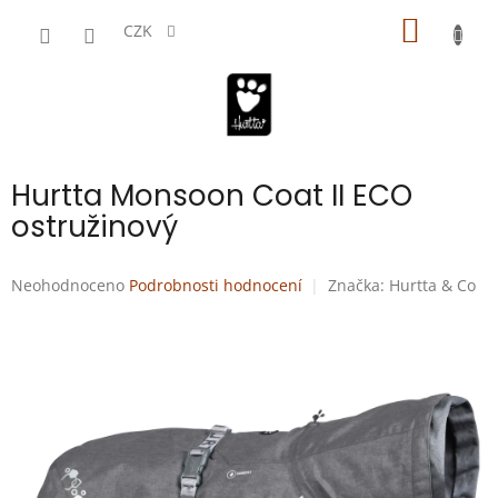
Přejít
NÁKUP
na
CZK
obsah
KOŠÍK
Hurtta Monsoon Coat II ECO
ostružinový
Průměrné
Neohodnoceno
Podrobnosti hodnocení
Značka:
Hurtta & Co
hodnocení
produktu
je
0,0
z
5
hvězdiček.