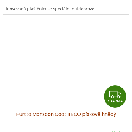
A
Inovovaná pláštěnka ze speciální outdoorové...
Z
ZDARMA
D
Hurtta Monsoon Coat II ECO pískově hnědý
A
R