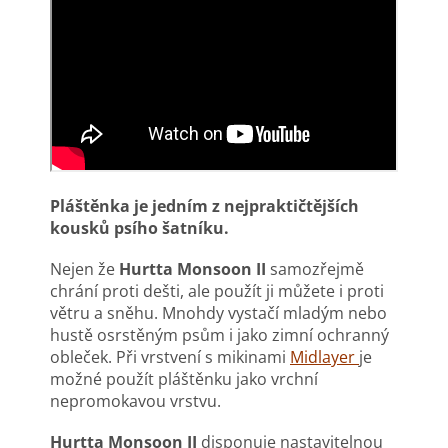
Pláštěnka je jedním z nejpraktičtějších
kousků psího šatníku.
Nejen že
Hurtta Monsoon II
samozřejmě
chrání proti dešti, ale použít ji můžete i proti
větru a sněhu. Mnohdy vystačí mladým nebo
hustě osrstěným psům i jako zimní ochranný
obleček. Při vrstvení s mikinami
Midlayer
je
možné použít pláštěnku jako vrchní
nepromokavou vrstvu.
Hurtta Monsoon II
disponuje nastavitelnou