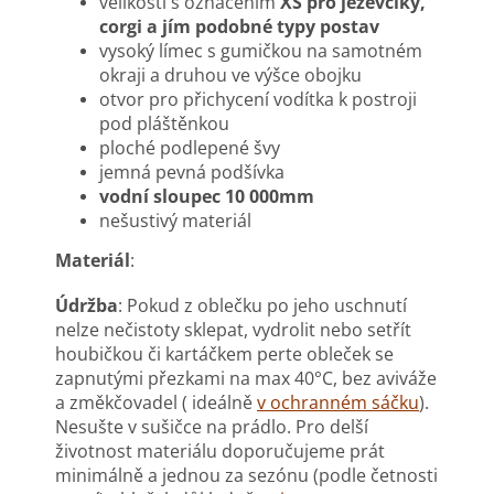
velikosti s označením
XS pro jezevčíky,
corgi a jím podobné typy postav
vysoký límec s gumičkou na samotném
okraji a druhou ve výšce obojku
otvor pro přichycení vodítka k postroji
pod pláštěnkou
ploché podlepené švy
jemná pevná podšívka
vodní sloupec 10 000mm
nešustivý materiál
Materiál
:
Údržba
: Pokud z oblečku po jeho uschnutí
nelze nečistoty sklepat, vydrolit nebo setřít
houbičkou či kartáčkem perte obleček se
zapnutými přezkami na max 40°C, bez aviváže
a změkčovadel ( ideálně
v ochranném sáčku
).
Nesušte v sušičce na prádlo. Pro delší
životnost materiálu doporučujeme prát
minimálně a jednou za sezónu (podle četnosti