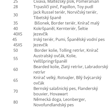
25
Čivava, Maltézský psík, Pomeranian
28
Trpasličí pinč, Papillon, Toy pudl
Jack Russel teriér, Norvičský teriér,
30
Tibetský španě
35
Bišonek, Border teriér, Knírač malý
40
Kokršpaněl, Kernteriér, Šeltie
40XS
Jezevčík
45
Irský teriér, Pumi, Španělský vodní pes
45XS
Jezevčík
50
Border kolie, Tolling retrívr, Knírač
Australský ovčák, Kolie,
55
Velššpringršpaněl
Bearded kolie, Zlatý retrívr, Labradorský
60
retrívr
Knírač velký, Rotvajler, Bílý švýcarský
65
ovčák
Bernský salašnický pes, Flanderský
70
bouvier, Hovawart
Německá doga, Leonberger,
80
Novofundlandský pes