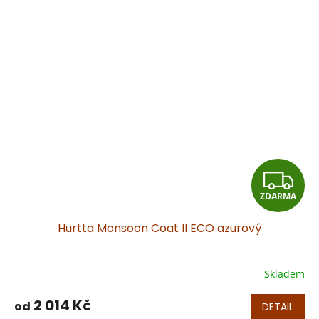
Z
ZDARMA
D
Hurtta Monsoon Coat II ECO azurový
A
R
Skladem
M
2 014 Kč
od
DETAIL