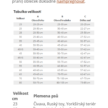
praní) obleček důkladně
naimpregnovat
.
Velikost
Plemena psů
cm
23
Čivava, Ruský toy, Yorkšírský teriér