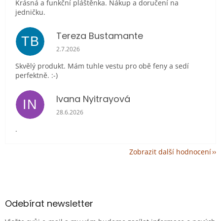
Krásná a funkční pláštěnka. Nákup a doručení na
jedničku.
Tereza Bustamante
TB
Hodnocení obchodu je 5 z 5 hvězdiček.
2.7.2026
Skvělý produkt. Mám tuhle vestu pro obě feny a sedí
perfektně. :-)
Ivana Nyitrayová
IN
Hodnocení obchodu je 5 z 5 hvězdiček.
28.6.2026
.
Zobrazit další hodnocení
Z
á
p
a
Odebírat newsletter
t