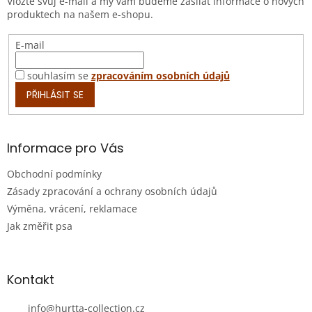
Vložte svůj e-mail a my vám budeme zasílat informace o nových
í
produktech na našem e-shopu.
E-mail
souhlasím se
zpracováním osobních údajů
PŘIHLÁSIT SE
Informace pro Vás
Obchodní podmínky
Zásady zpracování a ochrany osobních údajů
Výměna, vrácení, reklamace
Jak změřit psa
Kontakt
info
@
hurtta-collection.cz