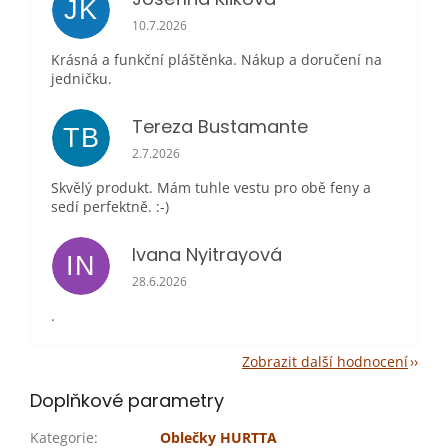
JK
Hodnocení obchodu je 5 z 5 hvězdiček.
10.7.2026
Krásná a funkční pláštěnka. Nákup a doručení na
jedničku.
Tereza Bustamante
TB
Hodnocení obchodu je 5 z 5 hvězdiček.
2.7.2026
Skvělý produkt. Mám tuhle vestu pro obě feny a
sedí perfektně. :-)
Ivana Nyitrayová
IN
Hodnocení obchodu je 5 z 5 hvězdiček.
28.6.2026
.
Zobrazit další hodnocení
Doplňkové parametry
Kategorie
:
Oblečky HURTTA