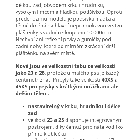
délkou zad, obvodem krku i hrudníku,
vysokým límcem a hladkou podšívkou. Oproti
předchozímu modelu je podšívka hladká a
těsně doléhá na hlavní nepromokavou vrstvu
pláštěnky s vodním sloupcem 10 000mm.
Nechybí ani reflexní prvky a gumičky pod
zadní nohy, které po mírném zkrácení drží
pláštěnku na svém místě.
Nově jsou ve velikostní tabulce velikosti
jako 23 a 28
, protože u malého psa je každý
centimetr znát. Přibyly také velikosti
40XS a
45XS pro pejsky s krátkými nožičkami ale
delším tělem.
nastavitelný v krku, hrudníku i délce
zad
velikost
23 a 25
disponuje integrovaným
postrojem, díky čemuž připínáte vodítko
přímo k oblečku