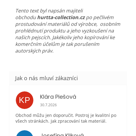
Tento text byl napsán majiteli
obchodu
hurtta-collection.cz
po pečlivém
prostudování materiálů od výrobce, osobním
prohlédnutí produktu a jeho vyzkoušení na
našich pejscích. Jakékoliv jeho kopírování ke
komerčním účelům je tak porušením
autorských práv.
Klára Piešová
KP
Hodnocení obchodu je 5 z 5 hvězdiček.
30.7.2026
Obchod můžu jen doporučit. Postroj je kvalitní po
všech stránkách. Jak zpracování tak materiál.
Josefína Kliková