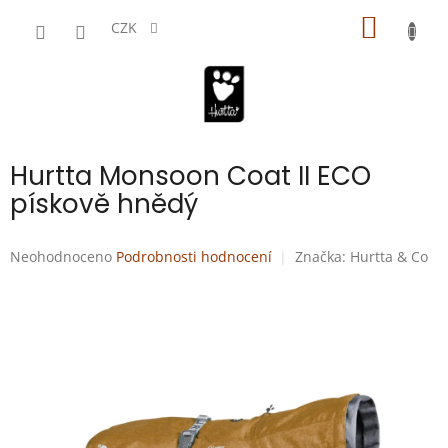
Přejít
NÁKUP
na
CZK
obsah
KOŠÍK
Hurtta Monsoon Coat II ECO
pískově hnědý
Průměrné
Neohodnoceno
Podrobnosti hodnocení
Značka:
Hurtta & Co
hodnocení
produktu
je
0,0
z
5
hvězdiček.