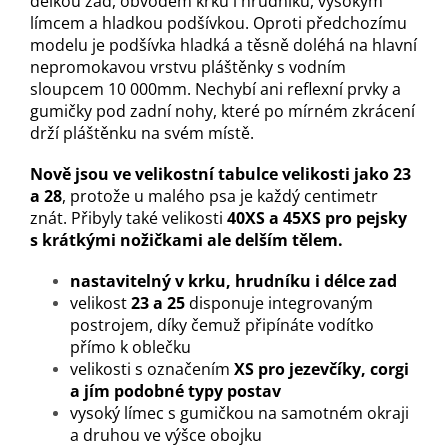
délkou zad, obvodem krku i hrudníku, vysokým
límcem a hladkou podšívkou. Oproti předchozímu
modelu je podšívka hladká a těsně doléhá na hlavní
nepromokavou vrstvu pláštěnky s vodním
sloupcem 10 000mm. Nechybí ani reflexní prvky a
gumičky pod zadní nohy, které po mírném zkrácení
drží pláštěnku na svém místě.
Nově jsou ve velikostní tabulce velikosti jako 23
a 28
, protože u malého psa je každý centimetr
znát. Přibyly také velikosti
40XS a 45XS pro pejsky
s krátkými nožičkami ale delším tělem.
nastavitelný v krku, hrudníku i délce zad
velikost
23 a 25
disponuje integrovaným
postrojem, díky čemuž připínáte vodítko
přímo k oblečku
velikosti s označením
XS pro jezevčíky, corgi
a jím podobné typy postav
vysoký límec s gumičkou na samotném okraji
a druhou ve výšce obojku