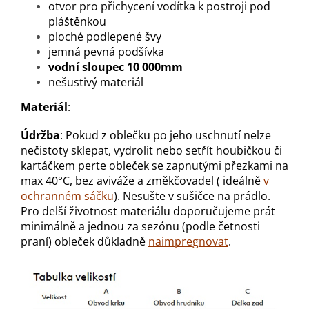
otvor pro přichycení vodítka k postroji pod
pláštěnkou
ploché podlepené švy
jemná pevná podšívka
vodní sloupec 10 000mm
nešustivý materiál
Materiál
:
Údržba
: Pokud z oblečku po jeho uschnutí nelze
nečistoty sklepat, vydrolit nebo setřít houbičkou či
kartáčkem perte obleček se zapnutými přezkami na
max 40°C, bez aviváže a změkčovadel ( ideálně
v
ochranném sáčku
). Nesušte v sušičce na prádlo.
Pro delší životnost materiálu doporučujeme prát
minimálně a jednou za sezónu (podle četnosti
praní) obleček důkladně
naimpregnovat
.