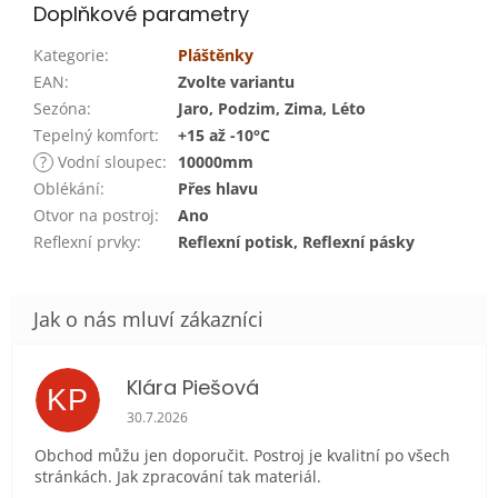
Doplňkové parametry
Kategorie
:
Pláštěnky
EAN
:
Zvolte variantu
Sezóna
:
Jaro, Podzim, Zima, Léto
Tepelný komfort
:
+15 až -10°C
?
Vodní sloupec
:
10000mm
Oblékání
:
Přes hlavu
Otvor na postroj
:
Ano
Reflexní prvky
:
Reflexní potisk, Reflexní pásky
Klára Piešová
KP
Hodnocení obchodu je 5 z 5 hvězdiček.
30.7.2026
Obchod můžu jen doporučit. Postroj je kvalitní po všech
stránkách. Jak zpracování tak materiál.