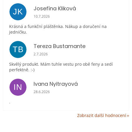
Josefína Kliková
JK
Hodnocení obchodu je 5 z 5 hvězdiček.
10.7.2026
Krásná a funkční pláštěnka. Nákup a doručení na
jedničku.
Tereza Bustamante
TB
Hodnocení obchodu je 5 z 5 hvězdiček.
2.7.2026
Skvělý produkt. Mám tuhle vestu pro obě feny a sedí
perfektně. :-)
Ivana Nyitrayová
IN
Hodnocení obchodu je 5 z 5 hvězdiček.
28.6.2026
.
Zobrazit další hodnocení
Z