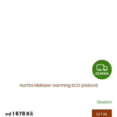
Z
ZDARMA
D
Hurtta Midlayer warming ECO písková
A
R
Skladem
M
1 678 Kč
od
DETAIL