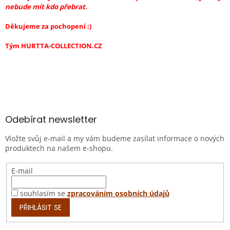
nebude mít kdo přebrat.
Děkujeme za pochopení :)
Tým HURTTA-COLLECTION.CZ
Z
á
p
a
Odebírat newsletter
t
Vložte svůj e-mail a my vám budeme zasílat informace o nových
í
produktech na našem e-shopu.
E-mail
souhlasím se
zpracováním osobních údajů
PŘIHLÁSIT SE