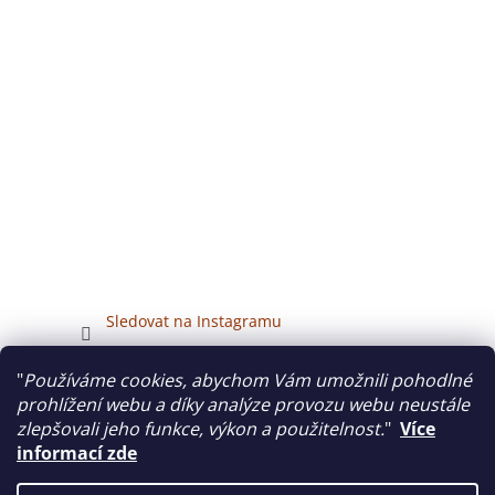
Sledovat na Instagramu
"
Používáme cookies, abychom Vám umožnili pohodlné
Veškerý obsah tohoto webu je chráněn autorským právem.
prohlížení webu a díky analýze provozu webu neustále
zlepšovali jeho funkce, výkon a použitelnost.
"
Více
informací zde
Vytvořil Shoptet