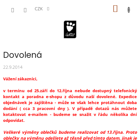
Přejít
NÁKUP
na
CZK
obsah
KOŠÍK
Dovolená
22.9.2014
Vážení zákazníci,
v termínu od 25.září do 12.října nebude dostupný telefonický
kontakt a poradna e-shopu z důvodu naší dovolené. Expedice
objednávek je zajištěna - může se však lehce protáhnout doba
dodání ( cca 3 pracovní dny ). V případě dotazů nás můžete
kotaktovat e-mailem - budeme se snažit v řádu několika dní
odpovídat.
Veškeré výměny oblečků budeme realizovat od 13.října. Proto
oblečky na výměnu odešlete až těsně před tímto datem, jinak je