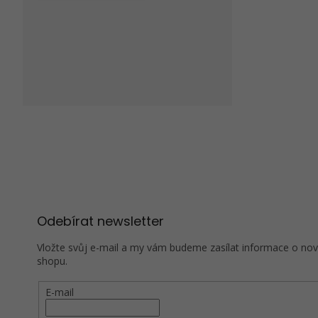
Z
á
p
a
t
í
Odebírat newsletter
Vložte svůj e-mail a my vám budeme zasílat informace o no
shopu.
E-mail