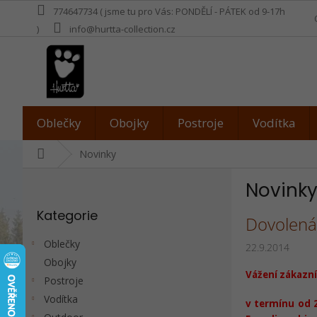
Přejít
774647734 ( jsme tu pro Vás: PONDĚLÍ - PÁTEK od 9-17h
na
)
info@hurtta-collection.cz
obsah
Oblečky
Obojky
Postroje
Vodítka
Domů
Novinky
P
Novink
o
Přeskočit
s
Kategorie
kategorie
V
Dovolená
t
ý
r
Oblečky
22.9.2014
p
a
Obojky
i
n
Vážení zákazní
s
Postroje
n
č
í
Vodítka
v termínu od 
l
p