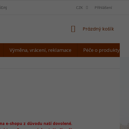
ÚDAJŮ
VÝMĚNA, VRÁCENÍ, REKLAMACE
CZK
JAK ZMĚŘIT PSA
Přihlášení
NÁKUPNÍ
Prázdný košík
KOŠÍK
Výměna, vrácení, reklamace
Péče o produkty
dna e-shopu z důvodu naší dovolené.