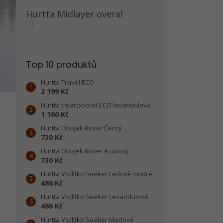
Hurtta Midlayer overal
|
Hodnocení produktu je 5 z 5 hvězdiček.
Top 10 produktů
Hurtta Travel ECO
2 199 Kč
Hurtta treat pocket ECO levandulová
1 160 Kč
Hurtta Obojek Rover Černý
730 Kč
Hurtta Obojek Rover Azurový
730 Kč
Hurtta Vodítko Seeker Ledově modré
486 Kč
Hurtta Vodítko Seeker Levandulové
486 Kč
Hurtta Vodítko Seeker Medové