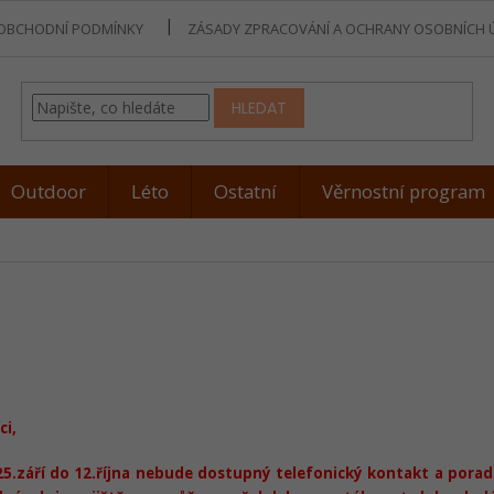
OBCHODNÍ PODMÍNKY
ZÁSADY ZPRACOVÁNÍ A OCHRANY OSOBNÍCH 
HLEDAT
Outdoor
Léto
Ostatní
Věrnostní program
y
ci,
25.září do 12.října nebude dostupný telefonický kontakt a pora