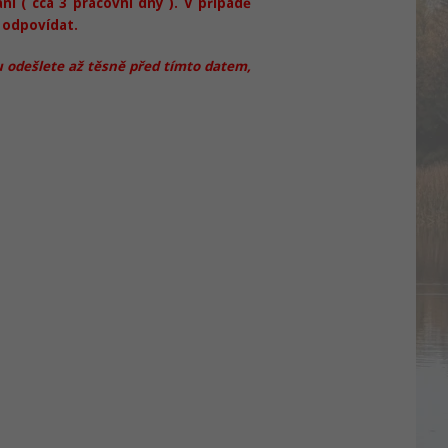
í ( cca 3 pracovní dny ). V případě
 odpovídat.
 odešlete až těsně před tímto datem,