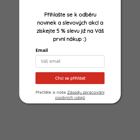
Přihlašte se k odběru
novinek a slevových akcí
a
získejte
5 % slevu již na Váš
první nákup
:)
Email
Chci se přihlásit
Přečtěte si naše
Zásady zpracování
osobních údajů