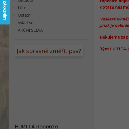
Outdoor
Expedice obje
á
a
dotazů nás můž
Léto
n
n
Ostatní
k
e
Veškeré výměny
ů
Vylaď se
l
jinak je nebude
AKČNÍ SLEVA
Děkujeme za p
Tým HURTTA-
Jak správně změřit psa?
HURTTA Recenze