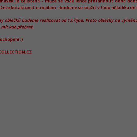
dnávek je zajištěna - může se však lehce protáhnout doba dodán
ete kotaktovat e-mailem - budeme se snažit v řádu několika dní
 oblečků budeme realizovat od 13.října. Proto oblečky na výměnu
 mít kdo přebrat.
ochopení :)
COLLECTION.CZ
O
v
l
á
d
a
c
í
p
r