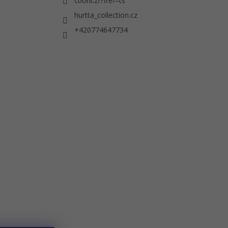
ctioncz/?fref=ts
hurtta_collection.cz
+420774647734