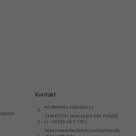
Kontakt
info
@
hurtta-collection.cz
sobních
774647734 ( jsme tu pro Vás: PONDĚ
LÍ - PÁTEK od 9-17h )
https://www.facebook.com/hurttacolle