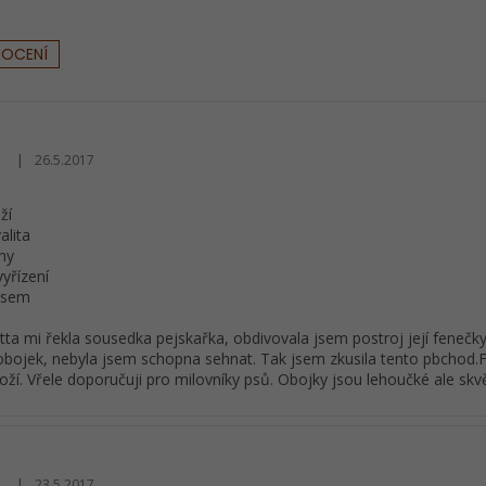
NOCENÍ
|
26.5.2017
Hodnocení obchodu je 5 z 5 hvězdiček.
ží
alita
ny
vyřízení
 jsem
tta mi řekla sousedka pejskařka, obdivovala jsem postroj její feneč
bojek, nebyla jsem schopna sehnat. Tak jsem zkusila tento pbchod.F
zboží. Vřele doporučuji pro milovníky psů. Obojky jsou lehoučké ale skv
|
23.5.2017