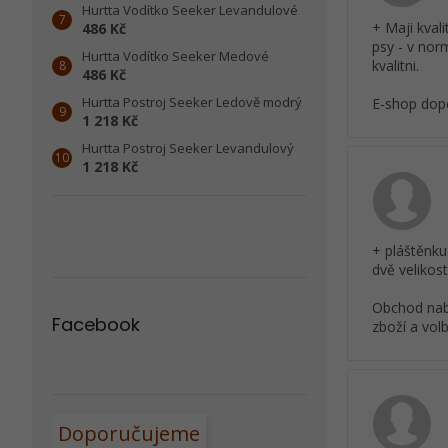
Hurtta Vodítko Seeker Levandulové
+ Maji kval
486 Kč
psy - v nor
Hurtta Vodítko Seeker Medové
kvalitni.
486 Kč
Hurtta Postroj Seeker Ledově modrý
E-shop dopo
1 218 Kč
Hurtta Postroj Seeker Levandulový
1 218 Kč
+ pláštěnku
dvě velikost
Obchod nabí
Facebook
zboží a vol
Doporučujeme