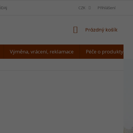
ÚDAJŮ
VÝMĚNA, VRÁCENÍ, REKLAMACE
CZK
JAK ZMĚŘIT PSA
Přihlášení
NÁKUPNÍ
Prázdný košík
KOŠÍK
Výměna, vrácení, reklamace
Péče o produkty