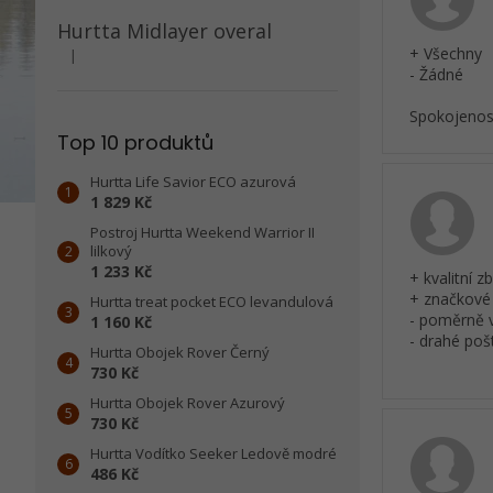
Hurtta Midlayer overal
+ Všechny
|
Hodnocení produktu je 5 z 5 hvězdiček.
- Žádné
Spokojenos
Top 10 produktů
Hurtta Life Savior ECO azurová
1 829 Kč
Postroj Hurtta Weekend Warrior II
lilkový
1 233 Kč
+ kvalitní z
+ značkové
Hurtta treat pocket ECO levandulová
- poměrně 
1 160 Kč
- drahé poš
Hurtta Obojek Rover Černý
730 Kč
Hurtta Obojek Rover Azurový
730 Kč
Hurtta Vodítko Seeker Ledově modré
486 Kč