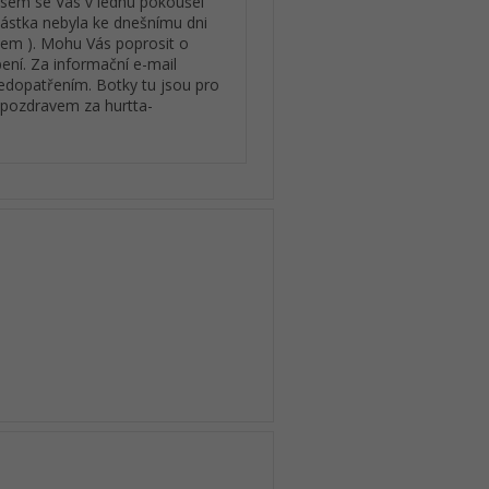
jsem se Vás v lednu pokoušel
Částka nebyla ke dnešnímu dni
énem ). Mohu Vás poprosit o
ní. Za informační e-mail
edopatřením. Botky tu jsou pro
 pozdravem za hurtta-