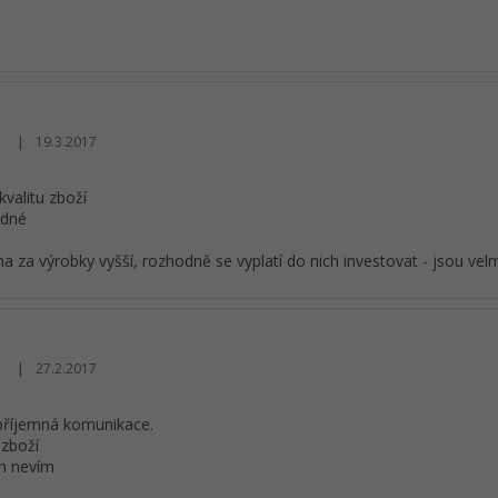
|
19.3.2017
Hodnocení obchodu je 5 z 5 hvězdiček.
kvalitu zboží
ádné
na za výrobky vyšší, rozhodně se vyplatí do nich investovat - jsou velm
|
27.2.2017
Hodnocení obchodu je 5 z 5 hvězdiček.
příjemná komunikace.
 zboží
ch nevím