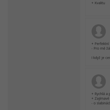
+ Kvalitu
+ Perfektní 
- Pro mě ž
I když je ce
+ Rychlá a 
+ Zajímavé
- o slabiná