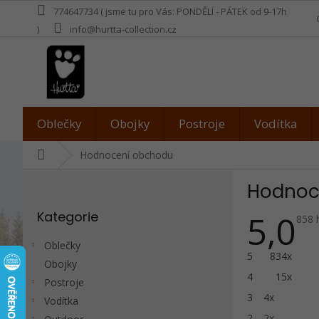
Přejít
774647734 ( jsme tu pro Vás: PONDĚLÍ - PÁTEK od 9-17h
na
)
info@hurtta-collection.cz
obsah
Oblečky
Obojky
Postroje
Vodítka
Domů
Hodnocení obchodu
P
Hodnoc
o
Přeskočit
s
5,0
Kategorie
kategorie
Prům
858 
t
hodn
r
obch
Oblečky
je
a
5
834x
5,0
Obojky
n
z
4
15x
5
Postroje
n
hvězd
3
4x
í
Vodítka
p
2
2x