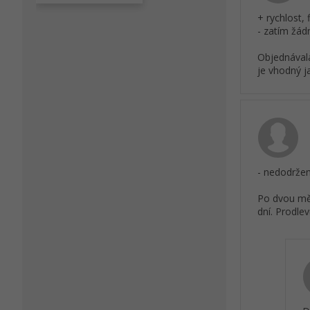
+ rychlost, 
- zatím žád
Objednávala
je vhodný j
- nedodržen
Po dvou měs
dní. Prodle