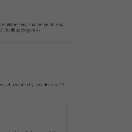
 perfektně sedí, snadno se obléká,
 i bafík spokojeni :-)
dem, zboží mělo být skladem do 14