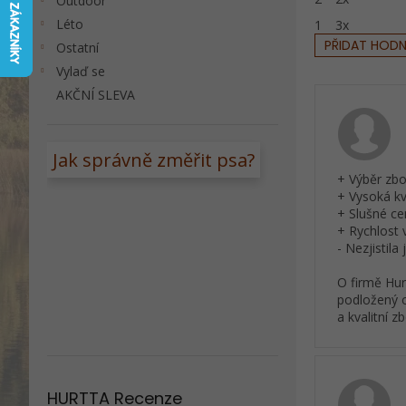
Outdoor
a
Léto
1
3x
n
PŘIDAT HOD
Ostatní
e
V
Vylaď se
l
ý
AKČNÍ SLEVA
p
i
s
Jak správně změřit psa?
h
+ Výběr zbo
o
+ Vysoká kv
d
+ Slušné ce
n
+ Rychlost 
o
- Nezjistila
c
e
O firmě Hur
podložený o
n
a kvalitní 
í
HURTTA Recenze