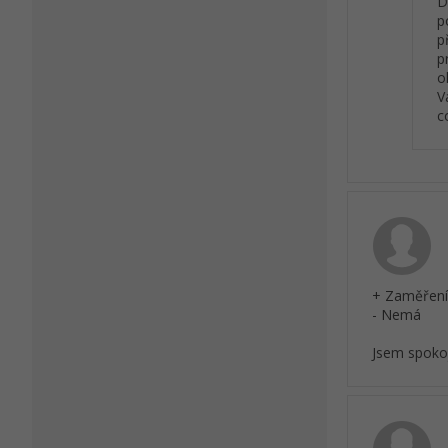
D
p
p
p
o
V
c
+ Zaměření 
- Nemá
Jsem spoko