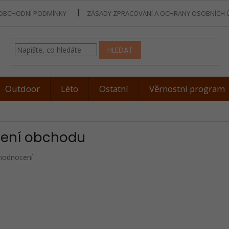
OBCHODNÍ PODMÍNKY
ZÁSADY ZPRACOVÁNÍ A OCHRANY OSOBNÍCH 
HLEDAT
Outdoor
Léto
Ostatní
Věrnostní program
ení obchodu
ěrné
hodnocení
ocení
odu
iček.