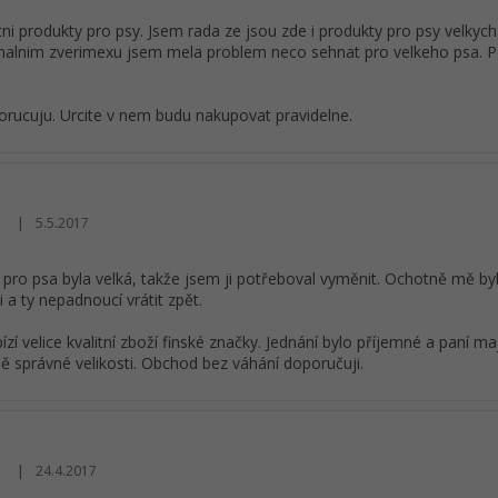
itni produkty pro psy. Jsem rada ze jsou zde i produkty pro psy velkych
malnim zverimexu jsem mela problem neco sehnat pro velkeho psa. P
rucuju. Urcite v nem budu nakupovat pravidelne.
|
5.5.2017
Hodnocení obchodu je 5 z 5 hvězdiček.
 pro psa byla velká, takže jsem ji potřeboval vyměnit. Ochotně mě b
i a ty nepadnoucí vrátit zpět.
zí velice kvalitní zboží finské značky. Jednání bylo příjemné a paní ma
bě správné velikosti. Obchod bez váhání doporučuji.
|
24.4.2017
Hodnocení obchodu je 5 z 5 hvězdiček.