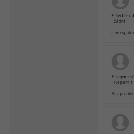
+ Rychlé od
- žádné
Jsem spoko
+ Nejvíc mě
- Nejsem s
Bez problé