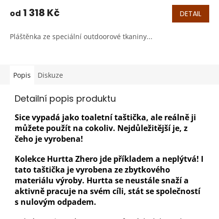
hodnocení
produktu
1 318 Kč
od
DETAIL
je
5,0
Pláštěnka ze speciální outdoorové tkaniny...
z
5
hvězdiček.
Popis
Diskuze
Detailní popis produktu
Sice vypadá jako toaletní taštička, ale reálně ji
můžete použít na cokoliv. Nejdůležitější je, z
čeho je vyrobena!
Kolekce Hurtta Zhero jde příkladem a neplýtvá! I
tato taštička je vyrobena ze zbytkového
materiálu výroby. Hurtta se neustále snaží a
aktivně pracuje na svém cíli, stát se společností
s nulovým odpadem.