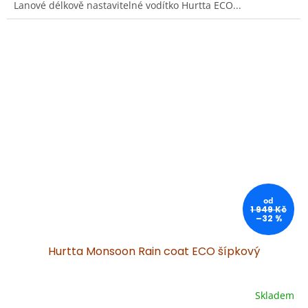
Lanové délkově nastavitelné vodítko Hurtta ECO...
od
1 949 Kč
–32 %
Hurtta Monsoon Rain coat ECO šípkový
Skladem
Průměrné