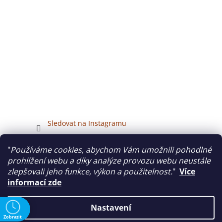
Sledovat na Instagramu
"
Používáme cookies, abychom Vám umožnili pohodlné
Veškerý obsah tohoto webu je chráněn autorským právem.
prohlížení webu a díky analýze provozu webu neustále
zlepšovali jeho funkce, výkon a použitelnost.
"
Více
informací zde
Vytvořil Shoptet
Nastavení
Zobrazit