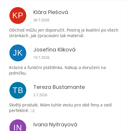
Klára Piešová
KP
Hodnocení obchodu je 5 z 5 hvězdiček.
30.7.2026
Obchod můžu jen doporučit. Postroj je kvalitní po všech
stránkách. Jak zpracování tak materiál.
Josefína Kliková
JK
Hodnocení obchodu je 5 z 5 hvězdiček.
10.7.2026
Krásná a funkční pláštěnka. Nákup a doručení na
jedničku.
Tereza Bustamante
TB
Hodnocení obchodu je 5 z 5 hvězdiček.
2.7.2026
Skvělý produkt. Mám tuhle vestu pro obě feny a sedí
perfektně. :-)
Ivana Nyitrayová
IN
Hodnocení obchodu je 5 z 5 hvězdiček.