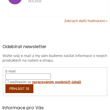
28.6.2026
.
Zobrazit další hodnocení
Z
á
p
a
Odebírat newsletter
t
Vložte svůj e-mail a my vám budeme zasílat informace o nových
í
produktech na našem e-shopu.
E-mail
souhlasím se
zpracováním osobních údajů
PŘIHLÁSIT SE
Informace pro Vás