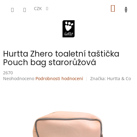
Přejít
NÁKUP
na
CZK
obsah
KOŠÍK
Hurtta Zhero toaletní taštička
Pouch bag starorůžová
2670
Průměrné
Neohodnoceno
Podrobnosti hodnocení
Značka:
Hurtta & Co
hodnocení
produktu
je
0,0
z
5
hvězdiček.