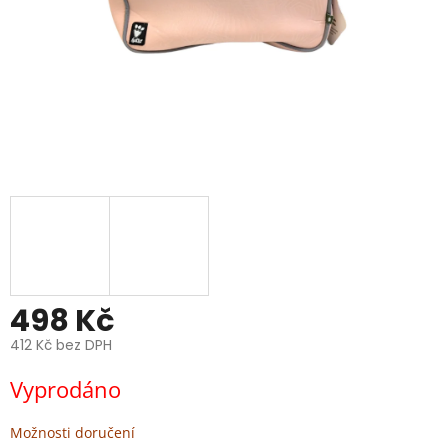
498 Kč
412 Kč bez DPH
Měrná
Vyprodáno
cena:
Možnosti doručení